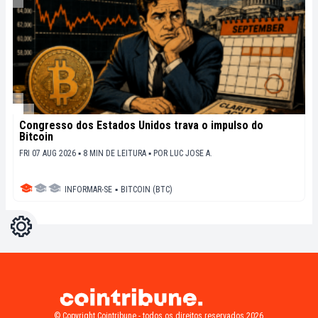
Congresso dos Estados Unidos trava o impulso do
Bitcoin
FRI 07 AUG 2026 ▪ 8 MIN DE LEITURA ▪
POR
LUC JOSE A.
INFORMAR-SE
▪
BITCOIN (BTC)
Configurações
Light
Dark
© Copyright Cointribune - todos os direitos reservados 2026