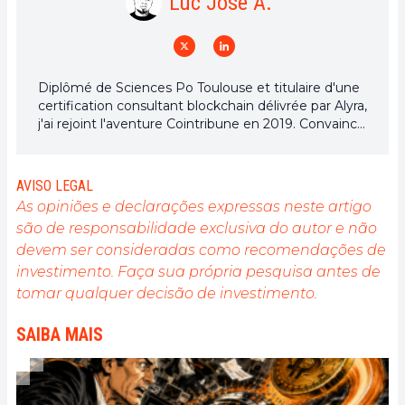
Luc Jose A.
Diplômé de Sciences Po Toulouse et titulaire d'une
certification consultant blockchain délivrée par Alyra,
j'ai rejoint l'aventure Cointribune en 2019. Convaincu
du potentiel de la blockchain pour transformer de
nombreux secteurs de l'économie, j'ai pris
l'engagement de sensibiliser et d'informer le grand
AVISO LEGAL
public sur cet écosystème en constante évolution.
As opiniões e declarações expressas neste artigo
Mon objectif est de permettre à chacun de mieux
são de responsabilidade exclusiva do autor e não
comprendre la blockchain et de saisir les
devem ser consideradas como recomendações de
opportunités qu'elle offre. Je m'efforce chaque jour
de fournir une analyse objective de l'actualité, de
investimento. Faça sua própria pesquisa antes de
décrypter les tendances du marché, de relayer les
tomar qualquer decisão de investimento.
dernières innovations technologiques et de mettre
en perspective les enjeux économiques et
SAIBA MAIS
sociétaux de cette révolution en marche.