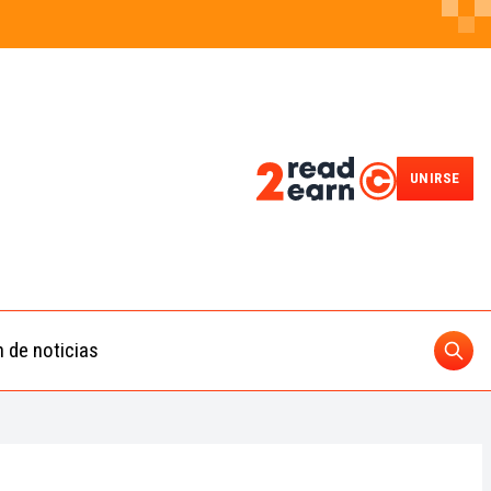
UNIRSE
n de noticias
Busc
ding
 IA
BUSCAR
nedas