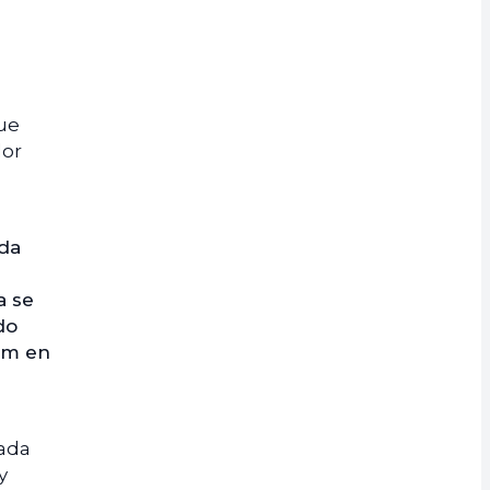
que
lor
ada
n
a se
do
eum en
cada
y