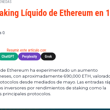
MONEDAS
de
(BNB)
Guía de
Exchanges
Compra
XRP
taking Líquido de Ethereum en 
Noticias
(XRP)
Guía
Tec
Definitiva
Cardano
sobre
Noticias
(ADA)
DeFi
s O.
de
Dogecoin
Finanzas
Guía
(DOGE)
de
Noticias
Mining
Resumir este artículo con:
de
ChatGPT
Perplexity
Grok
Web3
Guías
de
Trading
ido de Ethereum ha experimentado un aumento
es meses, con aproximadamente 690,000 ETH, valorad
protocolos desde mediados de mayo. Las entradas rá
s inversores por rendimientos de staking como la
s principales protocolos.