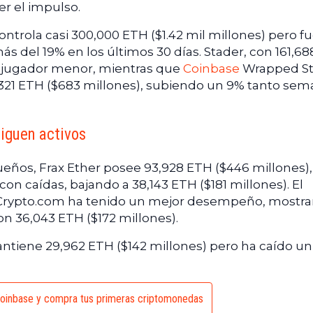
r el impulso.
ntrola casi 300,000 ETH ($1.42 mil millones) pero f
s del 19% en los últimos 30 días. Stader, con 161,6
n jugador menor, mientras que
Coinbase
Wrapped S
321 ETH ($683 millones), subiendo un 9% tanto sem
iguen activos
ueños, Frax Ether posee 93,928 ETH ($446 millones),
on caídas, bajando a 38,143 ETH ($181 millones). El
e Crypto.com ha tenido un mejor desempeño, mostr
 36,043 ETH ($172 millones).
ntiene 29,962 ETH ($142 millones) pero ha caído un
oinbase y compra tus primeras criptomonedas