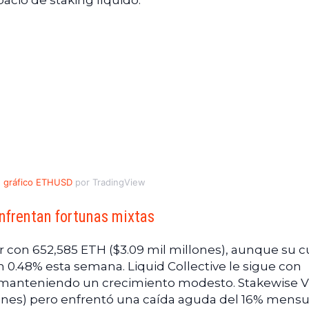
acio de staking líquido.
gráfico ETHUSD
por TradingView
nfrentan fortunas mixtas
r con 652,585 ETH ($3.09 mil millones), aunque su c
0.48% esta semana. Liquid Collective le sigue con
), manteniendo un crecimiento modesto. Stakewise 
lones) pero enfrentó una caída aguda del 16% mensu