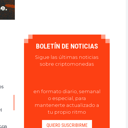
BOLETÍN DE NOTICIAS
Sigue las últimas noticias
sobre criptomonedas
os
en formato diario, semanal
o especial, para
mantenerte actualizado a
H
tu propio ritmo
QUIERO SUSCRIBIRME
 $68