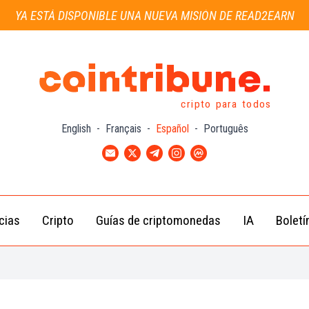
YA ESTÁ DISPONIBLE UNA NUEVA MISIÓN DE READ2EARN
cripto para todos
English
-
Français
-
Español
-
Português
cias
Cripto
Guías de criptomonedas
IA
Boletí
Noticias de
Bitcoin
Guías
Tra
Criptomonedas
(BTC)
para
con
Novatos
Noticias de
Ethereum
Celebridades
(ETH)
Guía de
Criptomo
Noticias
BNB