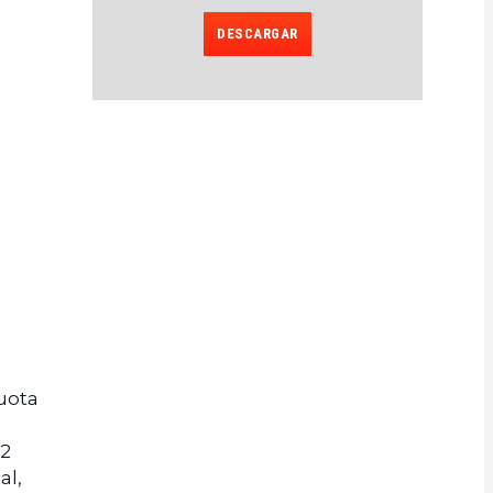
DESCARGAR
uota
V2
al,