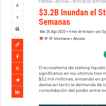
PORTADA
»
NOTICIAS
»
NOTICIAS DE CRIPTO
A
$3.2B Inundan el S
A
Semanas
Mar 26 Ago 2025 ▪
4
min de lectura ▪ por
Gij
Informarse
▪
Altcoins
El ecosistema de staking líqu
significativo en los últimos tr
$3.2 mil millones, entrando en 
destacan tanto la demanda de lo
consolidación del poder entre lo