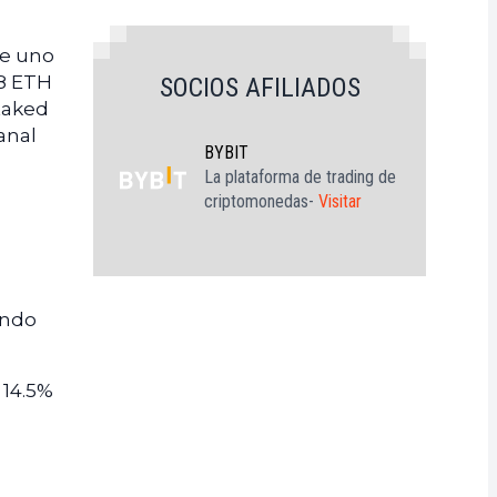
ue uno
88 ETH
SOCIOS AFILIADOS
taked
anal
BYBIT
La plataforma de trading de
criptomonedas-
Visitar
ando
 14.5%