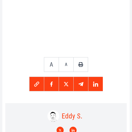
A
A
Eddy S.