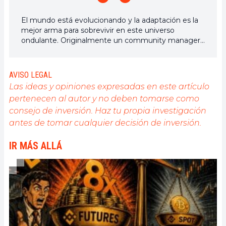
El mundo está evolucionando y la adaptación es la
mejor arma para sobrevivir en este universo
ondulante. Originalmente un community manager
de criptomonedas, me interesa todo lo que esté
directa o indirectamente relacionado con la
blockchain y sus derivados. Para compartir mi
AVISO LEGAL
experiencia y promover un campo que me
Las ideas y opiniones expresadas en este artículo
apasiona, nada mejor que escribir artículos
pertenecen al autor y no deben tomarse como
informativos y relajados.
consejo de inversión. Haz tu propia investigación
antes de tomar cualquier decisión de inversión.
IR MÁS ALLÁ