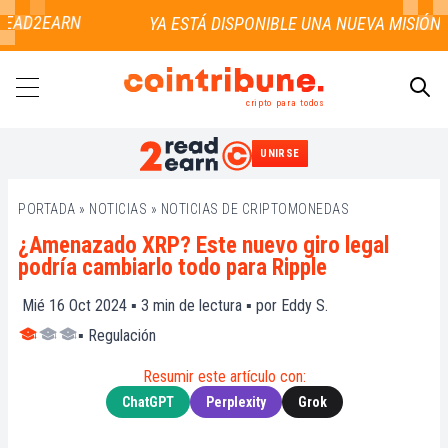
EAD2EARN
cripto para todos
UNIRSE
BUSCAR
PORTADA
»
NOTICIAS
»
NOTICIAS DE CRIPTOMONEDAS
¿Amenazado XRP? Este nuevo giro legal
podría cambiarlo todo para Ripple
Mié 16 Oct 2024 ▪
3
min de lectura ▪ por
Eddy S.
▪
Regulación
Resumir este artículo con:
ChatGPT
Perplexity
Grok