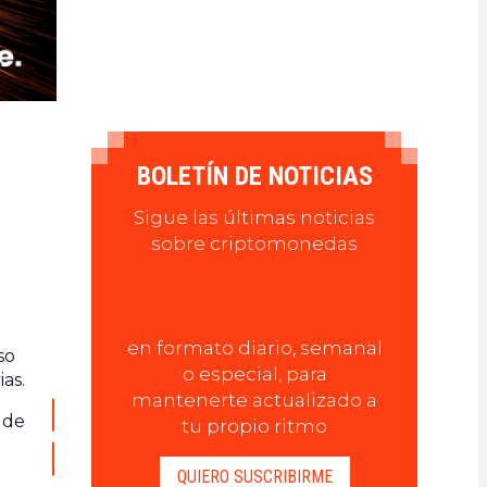
BOLETÍN DE NOTICIAS
Sigue las últimas noticias
sobre criptomonedas
en formato diario, semanal
so
o especial, para
as.
mantenerte actualizado a
 de
tu propio ritmo
QUIERO SUSCRIBIRME