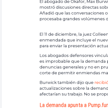
El abogado de Okafor, Max Burwic
mostró discusiones directas sob
Añadió que las conversaciones 
procesaba grandes volúmenes d
El 11 de diciembre, la juez Coll
enmendada que incluye el nuevo
para enviar la presentación actua
Los abogados defensores vincul
es improbable que la demanda 
denuncias generales y no en pr
corte de permitir enmiendas mar
Burwick también dijo que
recibi
actualizaciones sobre la demand
afectarían su trabajo. No se pro
La demanda apunta a Pump.fun 