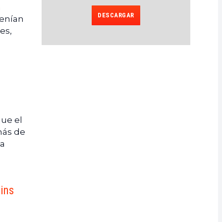
n
DESCARGAR
tenían
es,
ue el
más de
 a
oins