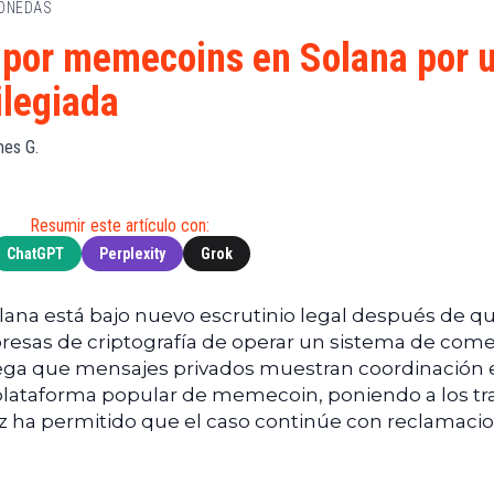
MONEDAS
de
(BNB)
Guía de
Exchanges
Compra
XRP
por memecoins en Solana por 
Noticias
(XRP)
Guía
ilegiada
Tec
Definitiva
Cardano
sobre
Noticias
(ADA)
DeFi
es G.
de
Dogecoin
Finanzas
Guía
(DOGE)
de
Noticias
Mining
Resumir este artículo con:
de
ChatGPT
Perplexity
Grok
Web3
Guías
de
Trading
ana está bajo nuevo escrutinio legal después de q
presas de criptografía de operar un sistema de come
lega que mensajes privados muestran coordinación 
plataforma popular de memecoin, poniendo a los tr
ez ha permitido que el caso continúe con reclamaci