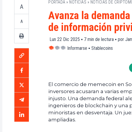
PORTADA
»
NOTICIAS
»
NOTICIAS DE CRIPTO
A
Avanza la demanda 
A
de información priv
Lun 22 Dic 2025 ▪
7
min de lectura ▪ por
Jam
Informarse
▪
Stablecoins
El comercio de memecoin en Sol
inversores acusaran a varias em
injusto. Una demanda federal a
ingenieros de blockchain y una 
minoristas en desventaja. Un ju
ampliadas.