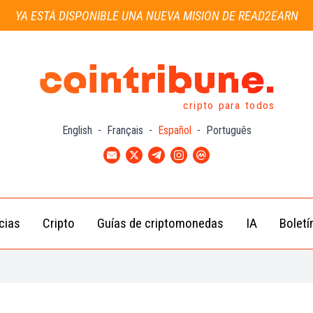
YA ESTÁ DISPONIBLE UNA NUEVA MISIÓN DE READ2EARN
cripto para todos
English
-
Français
-
Español
-
Português
cias
Cripto
Guías de criptomonedas
IA
Boletí
Noticias de
Bitcoin
Guías
Tra
Criptomonedas
(BTC)
para
con
Novatos
Noticias de
Ethereum
Celebridades
(ETH)
Guía de
Criptomo
Noticias
BNB