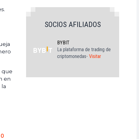
s.
SOCIOS AFILIADOS
BYBIT
ueja
La plataforma de trading de
nero
criptomonedas-
Visitar
o que
n en
 la
no