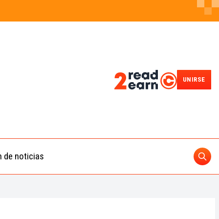
UNIRSE
n de noticias
Busc
ding
 IA
BUSCAR
nedas