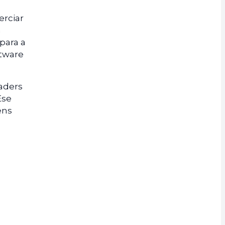
erciar
a
para a
ftware
raders
Ese
ens