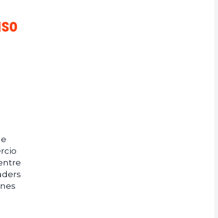
uso
ue
rcio
entre
aders
ones