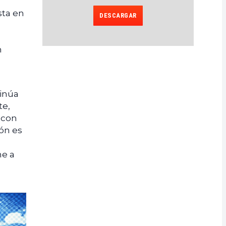
sta en
DESCARGAR
n
tinúa
te,
 con
ión es
me a