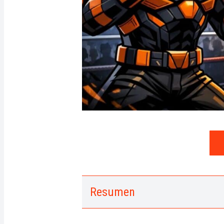
Resumen
1.
Un enfrentamiento entre dos g
a.
Interfaz y experiencia de usuar