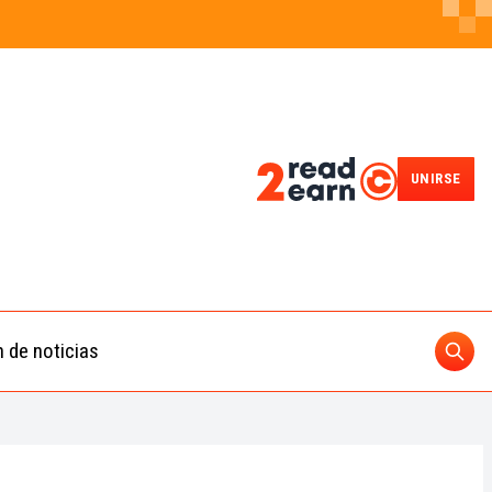
UNIRSE
n de noticias
Busc
ding
 IA
BUSCAR
nedas