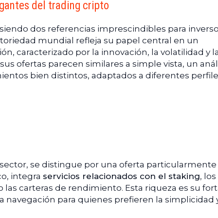
gantes del trading cripto
pciones, NFT y más
ece las mejores condiciones?
siendo dos referencias imprescindibles para inverso
na gestión activa o automatizada
oriedad mundial refleja su papel central en un
, caracterizado por la innovación, la volatilidad y l
us ofertas parecen similares a simple vista, un anál
ntos bien distintos, adaptados a diferentes perfil
sector, se distingue por una oferta particularmente
co, integra
servicios relacionados con el staking
, lo
 las carteras de rendimiento. Esta riqueza es su fort
 navegación para quienes prefieren la simplicidad y