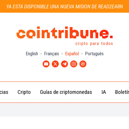
YA ESTÁ DISPONIBLE UNA NUEVA MISIÓN DE READ2EARN
cripto para todos
English
-
Français
-
Español
-
Português
cias
Cripto
Guías de criptomonedas
IA
Boletí
Noticias de
Bitcoin
Guías
Tra
Criptomonedas
(BTC)
para
con
Novatos
Noticias de
Ethereum
Celebridades
(ETH)
Guía de
Criptomo
Noticias
BNB