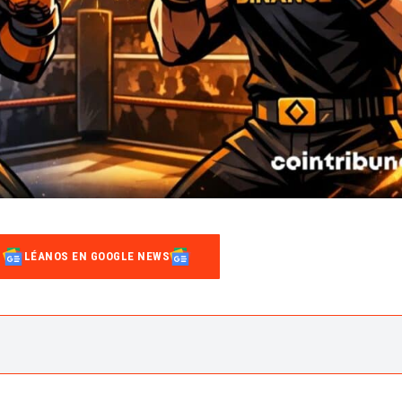
LÉANOS EN GOOGLE NEWS
igantes del trading cripto
io: Inmersión en las plataformas