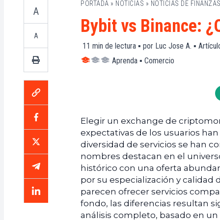
PORTADA
»
NOTICIAS
»
NOTICIAS DE FINANZA
A
Bybit vs Binance: ¿
A
11
min de lectura ▪ por
Luc Jose A.
▪
Artícu
Aprenda
▪
Comercio
Elegir un exchange de criptomon
expectativas de los usuarios ha
diversidad de servicios se han co
nombres destacan en el universo d
histórico con una oferta abunda
por su especialización y calidad 
parecen ofrecer servicios compa
fondo, las diferencias resultan si
análisis completo, basado en u