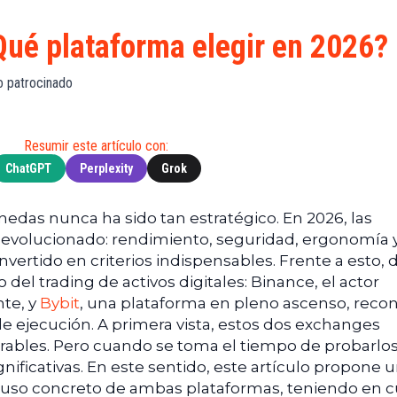
S
de
(BNB)
Guía de
Exchanges
Compra
XRP
Qué plataforma elegir en 2026?
Noticias
(XRP)
Guía
Tec
Definitiva
Cardano
lo patrocinado
sobre
Noticias
(ADA)
DeFi
de
Dogecoin
Finanzas
Guía
Resumir este artículo con:
(DOGE)
de
Noticias
ChatGPT
Perplexity
Grok
Mining
de
Web3
Guías
edas nunca ha sido tan estratégico. En 2026, las
de
n evolucionado: rendimiento, seguridad, ergonomía 
Trading
nvertido en criterios indispensables. Frente a esto, 
el trading de activos digitales: Binance, el actor
nte, y
Bybit
, una plataforma en pleno ascenso, reco
de ejecución. A primera vista, estos dos exchanges
rables. Pero cuando se toma el tiempo de probarlos
gnificativas. En este sentido, este artículo propone 
n uso concreto de ambas plataformas, teniendo en 