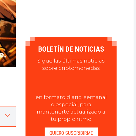
BOLETÍN DE NOTICIAS
Sigue las últimas noticias
sobre criptomonedas
en formato diario, semanal
o especial, para
mantenerte actualizado a
tu propio ritmo
QUIERO SUSCRIBIRME