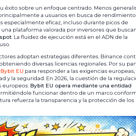
su éxito sobre un enfoque centrado. Menos generali
e principalmente a usuarios en busca de rendimiento
s especialmente eficaz, incluso durante picos de
 en una plataforma valorada por inversores que busca
 spot
. La fluidez de ejecución está en el ADN de la
uso.
ctores adoptan estrategias diferentes. Binance con
obteniendo diversas licencias regionales. Por su par
e
Bybit EU
para responder a las exigencias europeas,
d y la seguridad. En 2026, la cuestión de la regulac
s europeos.
Bybit EU opera mediante una entidad
ermitiéndole funcionar dentro de un marco confor
ctura refuerza la transparencia y la protección de los