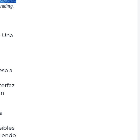
trading.
. Una
eso a
terfaz
en
na
sibles
tiendo