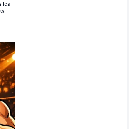
e los
ta