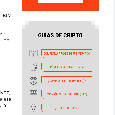
res y
a
isis
GUÍAS DE CRIPTO
es de
COMPRAR A TRAVÉS DE UN MERCADO
CÓMO CREAR UNA CUENTA
¿COMPRAR ETHEREUM (ETH)?
s NFT,
OPINIÓN SOBRE BITCOIN (BTC)
aleza,
 la
¿QUIÉN ES QUIÉN?