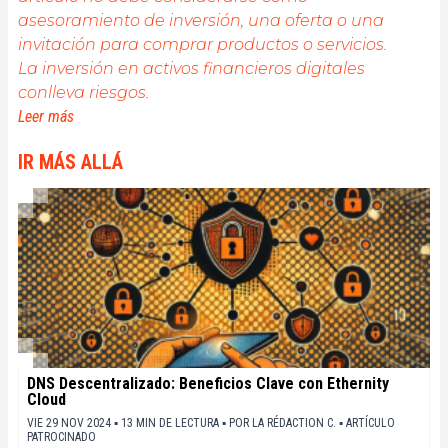
asesoramiento de inversión, una oferta o una
invitación para comprar productos o servicios.
La inversión en activos financieros digitales
conlleva riesgos.
Leer más
IR MÁS ALLÁ
DNS Descentralizado: Beneficios Clave con Ethernity
Cloud
VIE 29 NOV 2024 ▪ 13 MIN DE LECTURA ▪
POR
LA RÉDACTION C.
▪
ARTÍCULO
PATROCINADO