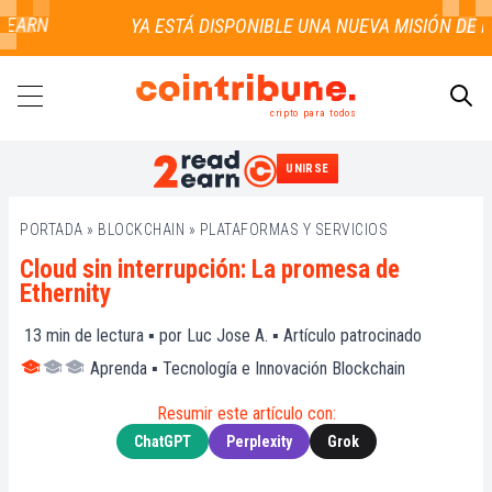
RN
cripto para todos
UNIRSE
BUSCAR
PORTADA
»
BLOCKCHAIN
»
PLATAFORMAS Y SERVICIOS
Cloud sin interrupción: La promesa de
Ethernity
13
min de lectura ▪ por
Luc Jose A.
▪
Artículo patrocinado
Aprenda
▪
Tecnología e Innovación Blockchain
Resumir este artículo con:
ChatGPT
Perplexity
Grok