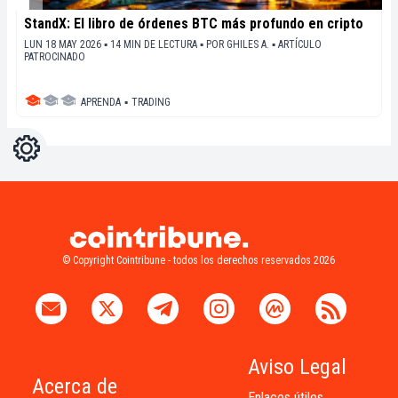
StandX: El libro de órdenes BTC más profundo en cripto
LUN 18 MAY 2026 ▪ 14 MIN DE LECTURA ▪
POR
GHILES A.
▪
ARTÍCULO
PATROCINADO
APRENDA
▪
TRADING
Ajustes
Light
Dark
© Copyright Cointribune - todos los derechos reservados 2026
Aviso Legal
Acerca de
Enlaces útiles