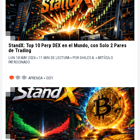
StandX: Top 10 Perp DEX en el Mundo, con Solo 2 Pares
de Trading
LUN 18 MAY 2026 ▪ 11 MIN DE LECTURA ▪
POR
GHILES A.
▪
ARTÍCULO
PATROCINADO
APRENDA
▪
DEFI