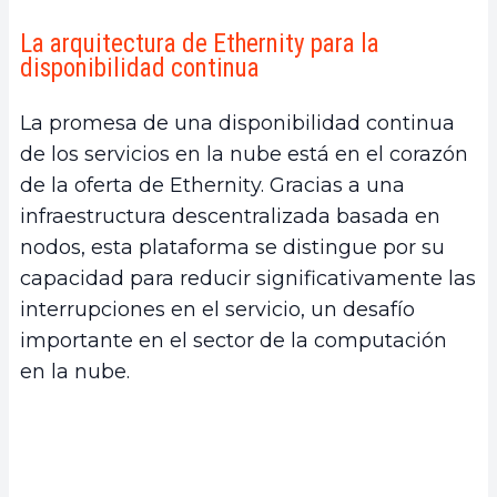
disponibilidad continua
La arquitectura de Ethernity para la
a.
Descentralización de los recursos
disponibilidad continua
b.
Reducción de los tiempos de inactividad
c.
Mantenimiento y escalabilidad
La promesa de una disponibilidad continua
2.
La gestión de las instancias de nodos
de los servicios en la nube está en el corazón
a.
Monitoreo y reactividad automática
de la oferta de Ethernity. Gracias a una
b.
Replicación segura de los datos
infraestructura descentralizada basada en
c.
Escalabilidad y gestión de cargas
nodos, esta plataforma se distingue por su
3.
Las ventajas de la redundancia
capacidad para reducir significativamente las
a.
Resiliencia aumentada
interrupciones en el servicio, un desafío
b.
Ahorros en costos
importante en el sector de la computación
c.
Mejor gestión del riesgo
en la nube.
4.
Conclusión