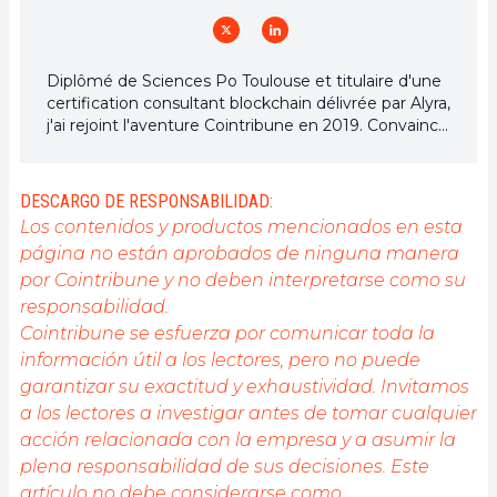
Diplômé de Sciences Po Toulouse et titulaire d'une
certification consultant blockchain délivrée par Alyra,
j'ai rejoint l'aventure Cointribune en 2019. Convaincu
du potentiel de la blockchain pour transformer de
nombreux secteurs de l'économie, j'ai pris
l'engagement de sensibiliser et d'informer le grand
DESCARGO DE RESPONSABILIDAD:
public sur cet écosystème en constante évolution.
Los contenidos y productos mencionados en esta
Mon objectif est de permettre à chacun de mieux
página no están aprobados de ninguna manera
comprendre la blockchain et de saisir les
por Cointribune y no deben interpretarse como su
opportunités qu'elle offre. Je m'efforce chaque jour
de fournir une analyse objective de l'actualité, de
responsabilidad.
décrypter les tendances du marché, de relayer les
Cointribune se esfuerza por comunicar toda la
dernières innovations technologiques et de mettre
información útil a los lectores, pero no puede
en perspective les enjeux économiques et
garantizar su exactitud y exhaustividad. Invitamos
sociétaux de cette révolution en marche.
a los lectores a investigar antes de tomar cualquier
acción relacionada con la empresa y a asumir la
plena responsabilidad de sus decisiones. Este
artículo no debe considerarse como