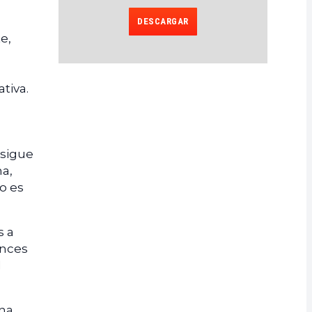
DESCARGAR
e,
tiva.
 sigue
a,
io es
s a
onces
l
una