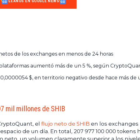
LÉANOS EN GOOGLE NEWS
 netos de los exchanges en menos de 24 horas
as plataformas aumentó más de un 5 %, según CryptoQua
 0,0000054 $, en territorio negativo desde hace más de
07 mil millones de SHIB
CryptoQuant, el
flujo neto de SHIB
en los exchanges
spacio de un día. En total, 207 977 100 000 tokens 
do neto, un volumen claramente superior a los nivel