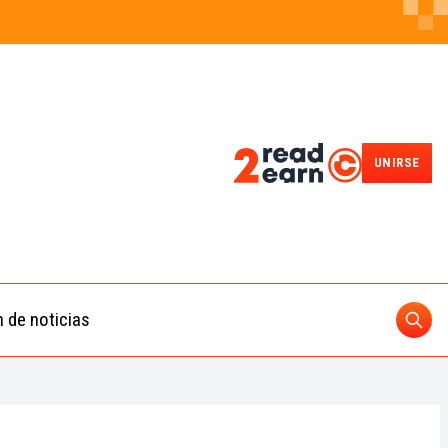
UNIRSE
n de noticias
Busc
ding
 IA
BUSCAR
nedas