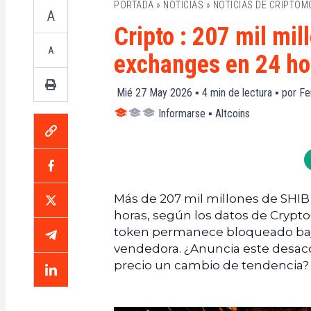
PORTADA
»
NOTICIAS
»
NOTICIAS DE CRIPTO
A
Cripto : 207 mil mil
A
exchanges en 24 ho
Mié 27 May 2026 ▪
4
min de lectura ▪ por
Fe
Informarse
▪
Altcoins
Más de 207 mil millones de SHIB
horas, según los datos de Crypt
token permanece bloqueado bajo
vendedora. ¿Anuncia este desacop
precio un cambio de tendencia?