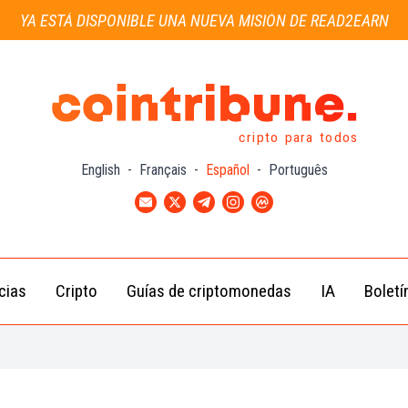
YA ESTÁ DISPONIBLE UNA NUEVA MISIÓN DE READ2EARN
cripto para todos
English
-
Français
-
Español
-
Português
cias
Cripto
Guías de criptomonedas
IA
Boletí
Noticias de
Bitcoin
Guías
Tra
Criptomonedas
(BTC)
para
con
Novatos
Noticias de
Ethereum
Celebridades
(ETH)
Guía de
Criptomo
Noticias
BNB