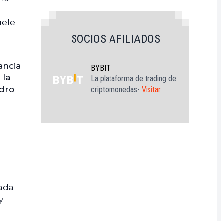
uele
SOCIOS AFILIADOS
ancia
BYBIT
 la
La plataforma de trading de
adro
criptomonedas-
Visitar
cada
y