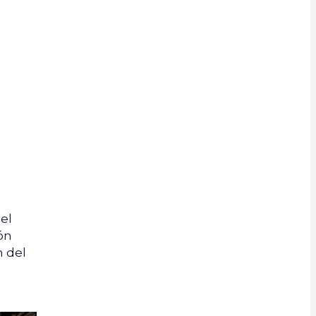
el
ón
n del