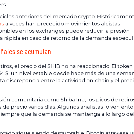
ers.
ciclos anteriores del mercado crypto. Históricament
as
a veces han precedido movimientos alcistas
nibles en los exchanges puede reducir la presión
a rápida en caso de retorno de la demanda especula
señales se acumulan
etiros, el precio del SHIB no ha reaccionado. El token
4 $, un nivel estable desde hace más de una seman
ta discrepancia entre la actividad on-chain y el prec
ión comunitaria como Shiba Inu, los picos de retiro
e precio varios días. Algunos analistas lo ven ent
siempre que la demanda se mantenga a lo largo de
cado sigue siendo desfavorable. Bitcoin atraviesa 