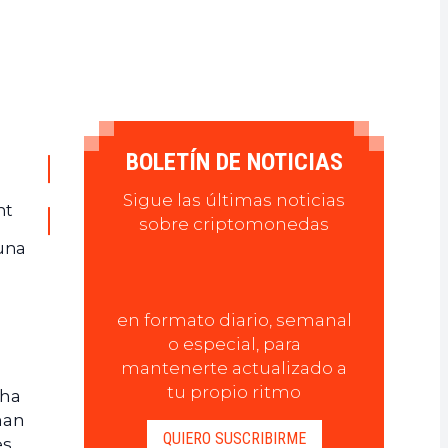
BOLETÍN DE NOTICIAS
Sigue las últimas noticias
nt
sobre criptomonedas
 una
en formato diario, semanal
o especial, para
mantenerte actualizado a
tu propio ritmo
 ha
han
QUIERO SUSCRIBIRME
es