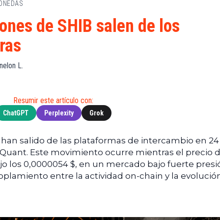
MONEDAS
de
(BNB)
Guía de
Exchanges
Compra
XRP
lones de SHIB salen de los
Noticias
(XRP)
Guía
ras
Tec
Definitiva
Cardano
sobre
Noticias
(ADA)
DeFi
nelon L.
de
Dogecoin
Finanzas
Guía
(DOGE)
de
Noticias
Mining
Resumir este artículo con:
de
ChatGPT
Perplexity
Grok
Web3
Guías
de
Trading
 han salido de las plataformas de intercambio en 24
oQuant. Este movimiento ocurre mientras el precio d
 los 0,0000054 $, en un mercado bajo fuerte presi
lamiento entre la actividad on-chain y la evolució