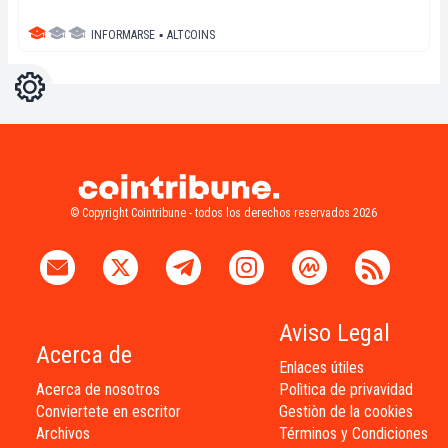
INFORMARSE
▪
ALTCOINS
Ajustes
Light
Dark
© Copyright Cointribune - todos los derechos reservados 2026
Aviso Legal
Acerca de
Enlaces útiles
Acerca de nosotros
Polìtica de privavidad
Conviertete en escritor
Gestiòn de la cookies
Archivos
Términos y Condiciones