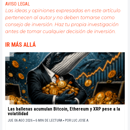
AVISO LEGAL
Las ideas y opiniones expresadas en este artículo
pertenecen al autor y no deben tomarse como
consejo de inversión. Haz tu propia investigación
antes de tomar cualquier decisión de inversión.
IR MÁS ALLÁ
Las ballenas acumulan Bitcoin, Ethereum y XRP pese a la
volatilidad
JUE 06 AGO 2026 ▪ 6 MIN DE LECTURA ▪
POR
LUC JOSE A.