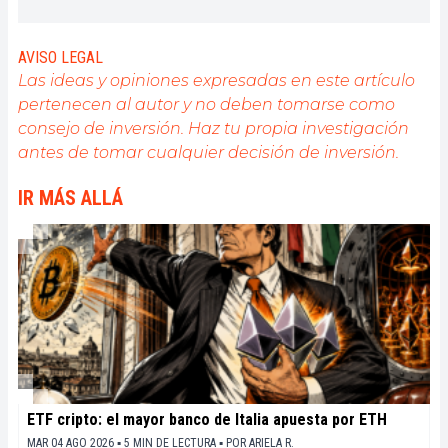
esperanza, diré que fui parte de ella
AVISO LEGAL
Las ideas y opiniones expresadas en este artículo
pertenecen al autor y no deben tomarse como
consejo de inversión. Haz tu propia investigación
antes de tomar cualquier decisión de inversión.
IR MÁS ALLÁ
ETF cripto: el mayor banco de Italia apuesta por ETH
MAR 04 AGO 2026 ▪ 5 MIN DE LECTURA ▪
POR
ARIELA R.