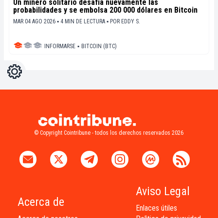
Un minero solitario desafía nuevamente las
probabilidades y se embolsa 200 000 dólares en Bitcoin
MAR 04 AGO 2026 ▪ 4 MIN DE LECTURA ▪
POR
EDDY S.
INFORMARSE
▪
BITCOIN (BTC)
Ajustes
Light
Dark
© Copyright Cointribune - todos los derechos reservados 2026
Aviso Legal
Acerca de
Enlaces útiles