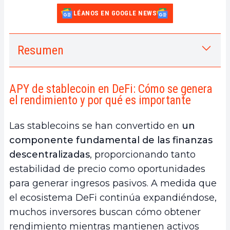
LÉANOS EN GOOGLE NEWS
Resumen
1.
APY de stablecoin en DeFi: Cómo se genera
el rendimiento y por qué es importante
APY de stablecoin en DeFi: Cómo se genera
a.
¿Qué significa el APY de stablecoin en DeFi?
el rendimiento y por qué es importante
b.
¿Cómo se genera el rendimiento de las
stablecoins?
Las stablecoins se han convertido en
un
c.
¿Por qué el APY de stablecoin es crucial para
componente fundamental de las finanzas
los inversores?
descentralizadas
, proporcionando tanto
d.
Limitaciones de los modelos tradicionales de
estabilidad de precio como oportunidades
rendimiento DeFi
para generar ingresos pasivos. A medida que
2.
¿Qué es $DUSD por StandX?
el ecosistema DeFi continúa expandiéndose,
a.
Cómo $DUSD genera APY de stablecoin
muchos inversores buscan cómo obtener
b.
Un APY de stablecoin actualmente alrededor
rendimiento mientras mantienen activos