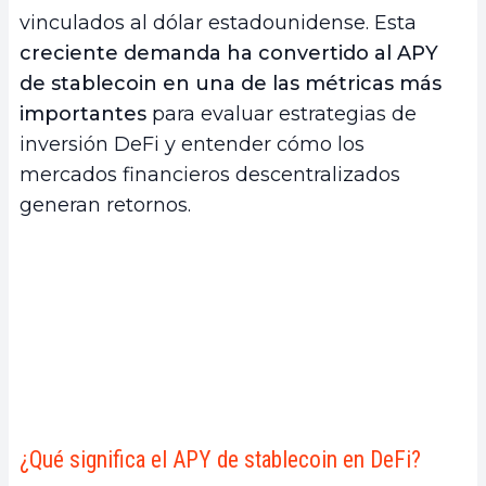
del 5.35%
vinculados al dólar estadounidense. Esta
c.
Distribución semanal de rendimientos a
creciente demanda ha convertido al APY
poseedores de $DUSD
de stablecoin en una de las métricas más
d.
Características clave de $DUSD
importantes
para evaluar estrategias de
3.
$DUSD: Minteo, Utilidad y Ventajas para
inversión DeFi y entender cómo los
Inversores DeFi
mercados financieros descentralizados
a.
Minteo y uso de $DUSD en el ecosistema
generan retornos.
StandX
b.
Ventajas de tener $DUSD
c.
Riesgos y sistema de cobertura
4.
Un nuevo modelo para el rendimiento de
stablecoins en DeFi
¿Qué significa el APY de stablecoin en DeFi?