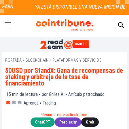
ARN
cripto para todos
UNIRSE
BUSCAR
PORTADA
»
BLOCKCHAIN
»
PLATAFORMAS Y SERVICIOS
$DUSD por StandX: Gana de recompensas de
staking y arbitraje de la tasa de
financiamiento
15
min de lectura ▪ por
Ghiles A.
▪
Artículo patrocinado
Aprenda
▪
Trading
Resumir este artículo con:
ChatGPT
Perplexity
Grok