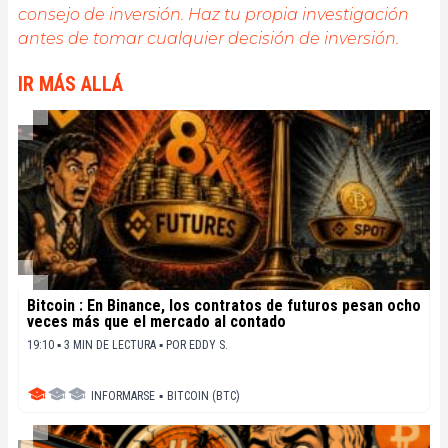
consejo de inversión. Haz tu propia investigación
antes de tomar cualquier decisión de inversión.
IR MÁS ALLÁ
Bitcoin : En Binance, los contratos de futuros pesan ocho
veces más que el mercado al contado
19:10 ▪ 3 MIN DE LECTURA ▪
POR
EDDY S.
INFORMARSE
▪
BITCOIN (BTC)