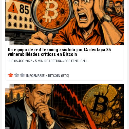
Un equipo de red teaming asistido por IA destapa 85
vulnerabilidades críticas en Bitcoin
JUE 06 AGO 2026 ▪ 5 MIN DE LECTURA ▪
POR
FENELON L.
INFORMARSE
▪
BITCOIN (BTC)