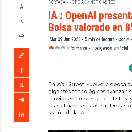
PORTADA
»
NOTICIAS
»
NOTICIAS TEC
A
IA : OpenAI present
A
Bolsa valorado en 8
Mar 09 Jun 2026 ▪
5
min de lectura ▪ por
Mik
Informarse
▪
Inteligencia artificial
En Wall Street, vuelve la época 
gigantes tecnológicos avanzan 
movimiento cuesta caro. Esta ve
masa financiera colosal. Detrás d
sueño de la IA.