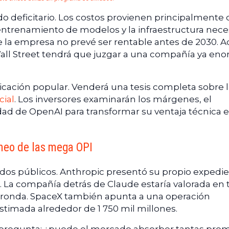
 deficitario. Los costos provienen principalmente 
l entrenamiento de modelos y la infraestructura nece
e la empresa no prevé ser rentable antes de 2030. A
 Wall Street tendrá que juzgar a una compañía ya en
icación popular. Venderá una tesis completa sobre 
cial
. Los inversores examinarán los márgenes, el
dad de OpenAI para transformar su ventaja técnica 
rneo de las mega OPI
ados públicos. Anthropic presentó su propio expedi
26. La compañía detrás de Claude estaría valorada en 
ma ronda. SpaceX también apunta a una operación
stimada alrededor de 1 750 mil millones.