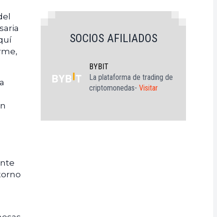
del
saria
SOCIOS AFILIADOS
quí
orme,
BYBIT
La plataforma de trading de
la
criptomonedas-
Visitar
en
ente
torno