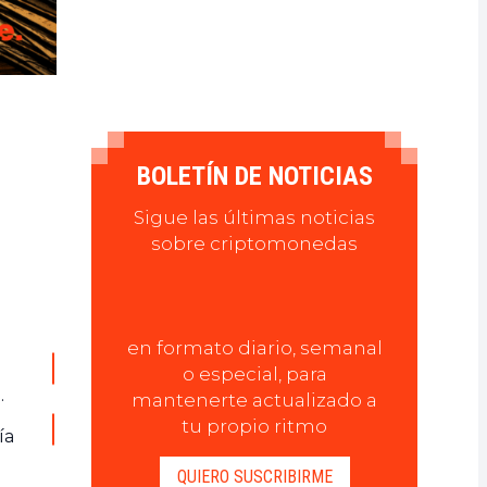
BOLETÍN DE NOTICIAS
Sigue las últimas noticias
sobre criptomonedas
en formato diario, semanal
o especial, para
.
mantenerte actualizado a
tu propio ritmo
ía
QUIERO SUSCRIBIRME