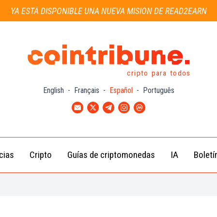
YA ESTÁ DISPONIBLE UNA NUEVA MISIÓN DE READ2EARN
cripto para todos
English
-
Français
-
Español
-
Português
cias
Cripto
Guías de criptomonedas
IA
Boletí
Noticias de
Bitcoin
Guías
Tra
Criptomonedas
(BTC)
para
con
Novatos
Noticias de
Ethereum
Celebridades
(ETH)
Guía de
Criptomo
Noticias
BNB