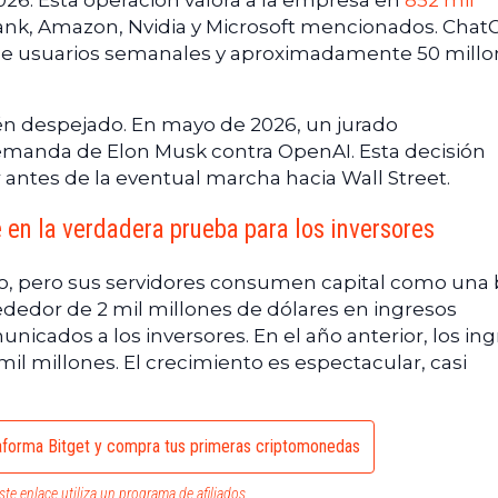
026. Esta operación valora a la empresa en
852 mil
Bank, Amazon, Nvidia y Microsoft mencionados. Chat
 de usuarios semanales y aproximadamente 50 mill
ién despejado. En mayo de 2026, un jurado
manda de Elon Musk contra OpenAI. Esta decisión
antes de la eventual marcha hacia Wall Street.
e en la verdadera prueba para los inversores
o, pero sus servidores consumen capital como una 
ededor de 2 mil millones de dólares en ingresos
icados a los inversores. En el año anterior, los in
l millones. El crecimiento es espectacular, casi
aforma Bitget y compra tus primeras criptomonedas
ste enlace utiliza un programa de afiliados.