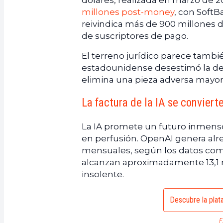
dólares, realizada en marzo de 2
millones post-money
, con Soft
reivindica más de 900 millones
de suscriptores de pago.
El terreno jurídico parece tamb
estadounidense desestimó la de
elimina una pieza adversa mayor 
La factura de la IA se conviert
La IA promete un futuro inmens
en perfusión. OpenAI genera alr
mensuales, según los datos comun
alcanzan aproximadamente 13,1 mi
insolente.
Descubre la plat
E