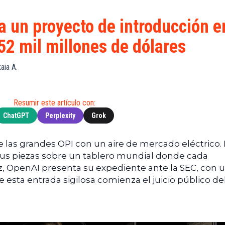
de
(BNB)
Guía de
Exchanges
Compra
XRP
a un proyecto de introducción e
Noticias
(XRP)
Guía
52 mil millones de dólares
Tec
Definitiva
Cardano
sobre
Noticias
(ADA)
DeFi
aia A.
de
Dogecoin
Finanzas
Guía
(DOGE)
de
Noticias
Mining
Resumir este artículo con:
de
ChatGPT
Perplexity
Grok
Web3
Guías
de
Trading
de las grandes OPI con un aire de mercado eléctrico.
sus piezas sobre un tablero mundial donde cada
z, OpenAI presenta su expediente ante la SEC, con 
e esta entrada sigilosa comienza el juicio público de