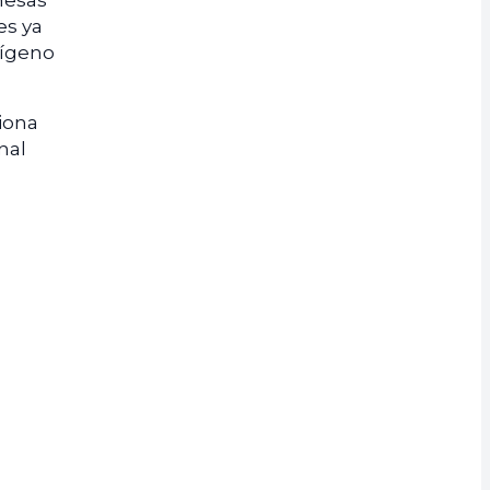
mesas
es ya
xígeno
iona
nal