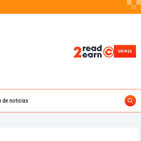
UNIRSE
n de noticias
Busc
ding
 IA
BUSCAR
nedas