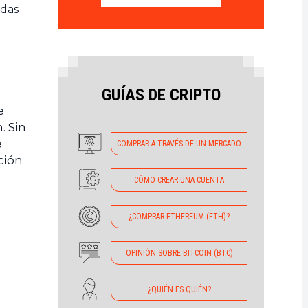
idas
GUÍAS DE CRIPTO
e
. Sin
e
COMPRAR A TRAVÉS DE UN MERCADO
ción
CÓMO CREAR UNA CUENTA
¿COMPRAR ETHEREUM (ETH)?
OPINIÓN SOBRE BITCOIN (BTC)
¿QUIÉN ES QUIÉN?