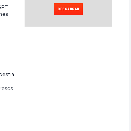
GPT
DESCARGAR
ones
bestia
gresos