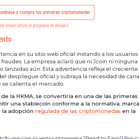
oinbase y compra tus primeras criptomonedas
ste enlace utiliza un programa de afiliados.
ento
encia en su sitio web oficial instando a los usuarios
fraudes. La empresa aclaró que ni Jcoin ni ninguna 
 lanzadas aún. Esta advertencia refleja el creciente
del despliegue oficial y subraya la necesidad de can
e se calienta el mercado.
 de la HKMA, se convertiría en una de las primeras
tir una stablecoin conforme a la normativa, marc
n la adopción
regulada de las criptomonedas
en la
ntribune con nuestro programa "Read to Earn"! Por 