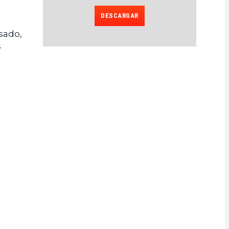
DESCARGAR
sado,
s