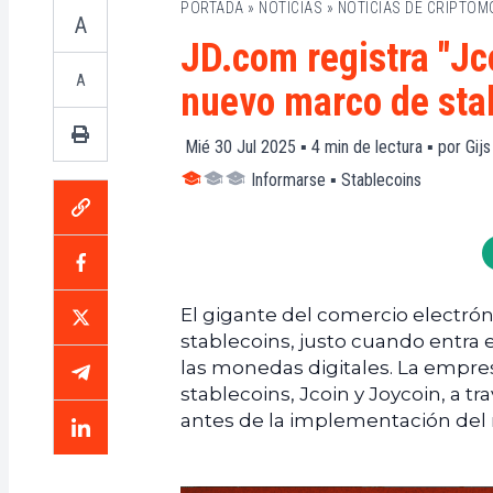
PORTADA
»
NOTICIAS
»
NOTICIAS DE CRIPTO
A
JD.com registra "Jc
A
nuevo marco de sta
Mié 30 Jul 2025 ▪
4
min de lectura ▪ por
Gijs
Informarse
▪
Stablecoins
El gigante del comercio electrón
stablecoins, justo cuando entra
las monedas digitales. La empres
stablecoins, Jcoin y Joycoin, a tr
antes de la implementación del