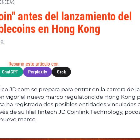
MONEDAS
de
(BNB)
Guía de
Exchanges
Compra
XRP
oin" antes del lanzamiento del
Noticias
(XRP)
Guía
blecoins en Hong Kong
Tec
Definitiva
Cardano
sobre
Noticias
(ADA)
DeFi
 O.
de
Dogecoin
Finanzas
Guía
(DOGE)
de
Noticias
Mining
Resumir este artículo con:
de
ChatGPT
Perplexity
Grok
Web3
Guías
de
Trading
ico JD.com se prepara para entrar en la carrera de l
 en vigor el nuevo marco regulatorio de Hong Kong 
a ha registrado dos posibles entidades vinculadas 
avés de su filial fintech JD Coinlink Technology, poco
 nuevo marco.