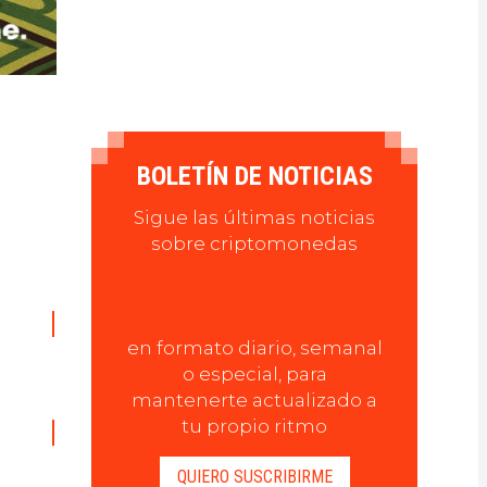
BOLETÍN DE NOTICIAS
Sigue las últimas noticias
sobre criptomonedas
en formato diario, semanal
o especial, para
mantenerte actualizado a
tu propio ritmo
QUIERO SUSCRIBIRME