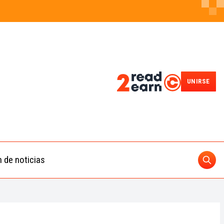
UNIRSE
n de noticias
Busc
ding
 IA
BUSCAR
nedas