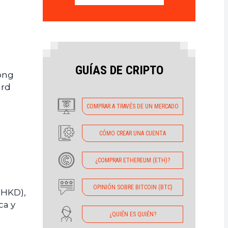
GUÍAS DE CRIPTO
ong
ard
COMPRAR A TRAVÉS DE UN MERCADO
CÓMO CREAR UNA CUENTA
¿COMPRAR ETHEREUM (ETH)?
OPINIÓN SOBRE BITCOIN (BTC)
(HKD),
ca y
¿QUIÉN ES QUIÉN?