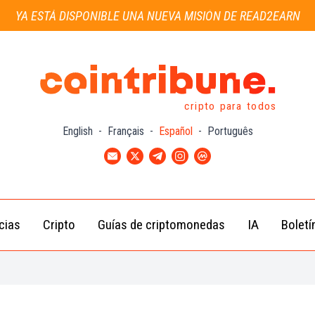
YA ESTÁ DISPONIBLE UNA NUEVA MISIÓN DE READ2EARN
cripto para todos
English
-
Français
-
Español
-
Português
cias
Cripto
Guías de criptomonedas
IA
Boletí
Noticias de
Bitcoin
Guías
Tra
Criptomonedas
(BTC)
para
con
Novatos
Noticias de
Ethereum
Celebridades
(ETH)
Guía de
Criptomo
Noticias
BNB