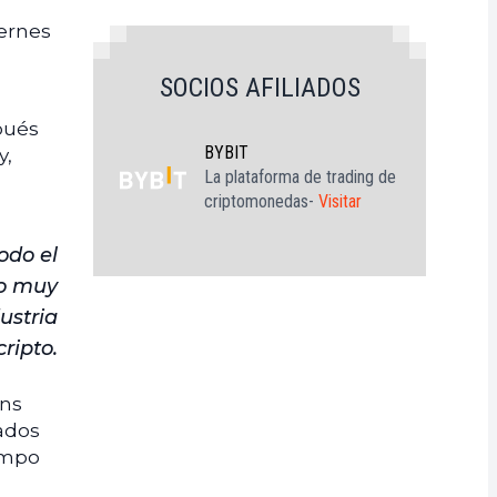
iernes
SOCIOS AFILIADOS
pués
BYBIT
y,
La plataforma de trading de
criptomonedas-
Visitar
odo el
go muy
ustria
cripto.
ins
zados
iempo