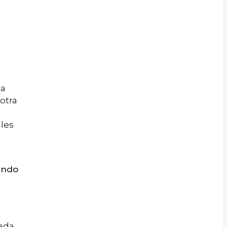
 a
otra
ales
ando
cada