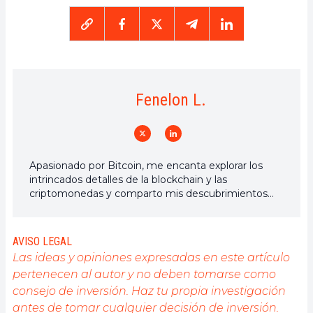
Fenelon L.
Apasionado por Bitcoin, me encanta explorar los
intrincados detalles de la blockchain y las
criptomonedas y comparto mis descubrimientos
con la comunidad. Mi sueño es vivir en un mundo
donde la privacidad y la libertad financiera estén
garantizadas para todos, y creo firmemente que
AVISO LEGAL
Bitcoin es la herramienta que puede hacer esto
Las ideas y opiniones expresadas en este artículo
posible.
pertenecen al autor y no deben tomarse como
consejo de inversión. Haz tu propia investigación
antes de tomar cualquier decisión de inversión.