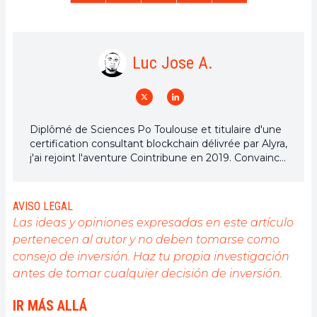
Luc Jose A.
Diplômé de Sciences Po Toulouse et titulaire d'une
certification consultant blockchain délivrée par Alyra,
j'ai rejoint l'aventure Cointribune en 2019. Convaincu
du potentiel de la blockchain pour transformer de
nombreux secteurs de l'économie, j'ai pris
l'engagement de sensibiliser et d'informer le grand
AVISO LEGAL
public sur cet écosystème en constante évolution.
Las ideas y opiniones expresadas en este artículo
Mon objectif est de permettre à chacun de mieux
pertenecen al autor y no deben tomarse como
comprendre la blockchain et de saisir les
consejo de inversión. Haz tu propia investigación
opportunités qu'elle offre. Je m'efforce chaque jour
de fournir une analyse objective de l'actualité, de
antes de tomar cualquier decisión de inversión.
décrypter les tendances du marché, de relayer les
dernières innovations technologiques et de mettre
IR MÁS ALLÁ
en perspective les enjeux économiques et