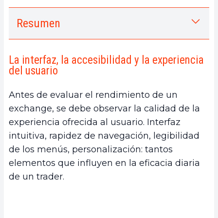
Resumen
1.
La interfaz, la accesibilidad y la experiencia
del usuario
La interfaz, la accesibilidad y la experiencia
a.
La ergonomía del sitio web y de la aplicación
del usuario
móvil
b.
La aplicación móvil, la fluidez y las
Antes de evaluar el rendimiento de un
funcionalidades en movimiento
exchange, se debe observar la calidad de la
2.
Las comisiones de trading y los costes
experiencia ofrecida al usuario. Interfaz
ocultos
intuitiva, rapidez de navegación, legibilidad
a.
El nivel estándar de comisiones y las
de los menús, personalización: tantos
reducciones para usuarios
elementos que influyen en la eficacia diaria
b.
Comisiones adicionales, retiros, conversiones
de un trader.
y soluciones P2P
3.
Los productos ofrecidos: Del spot al trading
avanzado