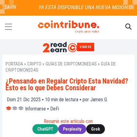
EARN
cripto para todos
UNIRSE
BUSCAR
PORTADA
»
CRIPTO
»
GUÍAS DE CRIPTOMONEDAS
»
GUÍA DE
CRIPTOMONEDAS
¿Pensando en Regalar Cripto Esta Navidad?
Esto es lo que Debes Considerar
Dom 21 Dic 2025 ▪
10
min de lectura ▪ por
James G.
Informarse
▪
DeFi
Resumir este artículo con:
ChatGPT
Perplexity
Grok