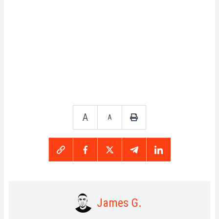
A
A
James G.