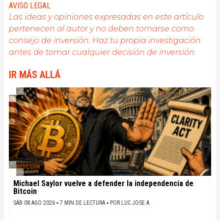
garantizadas para todos, y creo firmemente que
AVISO LEGAL
Bitcoin es la herramienta que puede hacer esto
Las ideas y opiniones expresadas en este artículo
posible.
pertenecen al autor y no deben tomarse como
consejo de inversión. Haz tu propia investigación
antes de tomar cualquier decisión de inversión.
IR MÁS ALLÁ
Michael Saylor vuelve a defender la independencia de
Bitcoin
SÁB 08 AGO 2026 ▪ 7 MIN DE LECTURA ▪
POR
LUC JOSE A.