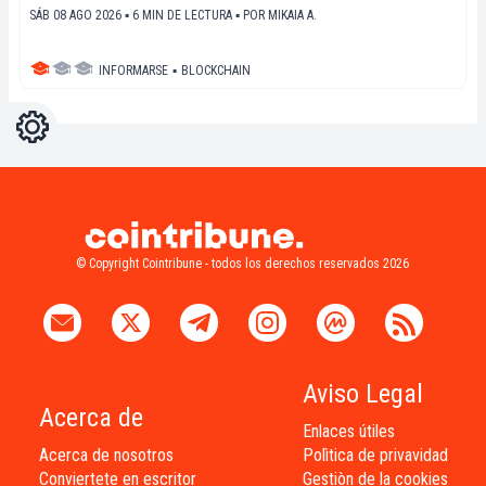
SÁB 08 AGO 2026 ▪ 6 MIN DE LECTURA ▪
POR
MIKAIA A.
INFORMARSE
▪
BLOCKCHAIN
Ajustes
Light
Dark
© Copyright Cointribune - todos los derechos reservados 2026
Aviso Legal
Acerca de
Enlaces útiles
Acerca de nosotros
Polìtica de privavidad
Conviertete en escritor
Gestiòn de la cookies