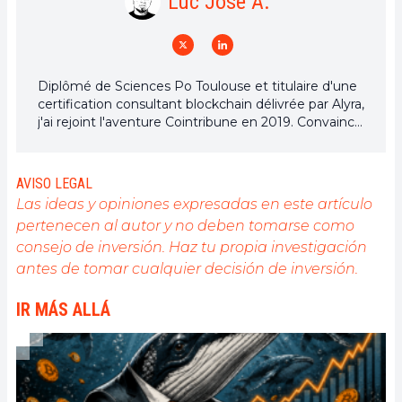
Luc Jose A.
Diplômé de Sciences Po Toulouse et titulaire d'une
certification consultant blockchain délivrée par Alyra,
j'ai rejoint l'aventure Cointribune en 2019. Convaincu
du potentiel de la blockchain pour transformer de
nombreux secteurs de l'économie, j'ai pris
l'engagement de sensibiliser et d'informer le grand
AVISO LEGAL
public sur cet écosystème en constante évolution.
Las ideas y opiniones expresadas en este artículo
Mon objectif est de permettre à chacun de mieux
pertenecen al autor y no deben tomarse como
comprendre la blockchain et de saisir les
consejo de inversión. Haz tu propia investigación
opportunités qu'elle offre. Je m'efforce chaque jour
de fournir une analyse objective de l'actualité, de
antes de tomar cualquier decisión de inversión.
décrypter les tendances du marché, de relayer les
dernières innovations technologiques et de mettre
IR MÁS ALLÁ
en perspective les enjeux économiques et
sociétaux de cette révolution en marche.