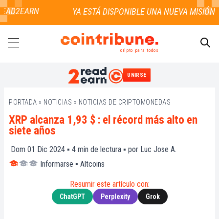
EAD2EARN
cripto para todos
UNIRSE
BUSCAR
PORTADA
»
NOTICIAS
»
NOTICIAS DE CRIPTOMONEDAS
XRP alcanza 1,93 $ : el récord más alto en
siete años
Dom 01 Dic 2024 ▪
4
min de lectura ▪ por
Luc Jose A.
Informarse
▪
Altcoins
Resumir este artículo con:
ChatGPT
Perplexity
Grok