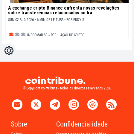
A exchange cripto Binance enfrenta novas revelações
sobre transferências relacionadas ao Irã
SUN 02 AUG 2026 ▪ 6 MIN DE LEITURA ▪
POR
EDDY S.
INFORMAR-SE
▪
REGULAÇÃO DE CRIPTO
Configurações
Light
Dark
© Copyright Cointribune - todos os direitos reservados 2026
Sobre
Confidencialidade