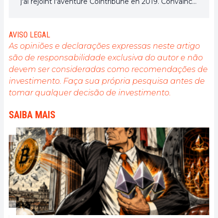
j'ai rejoint l'aventure Cointribune en 2019. Convaincu
du potentiel de la blockchain pour transformer de
nombreux secteurs de l'économie, j'ai pris
l'engagement de sensibiliser et d'informer le grand
AVISO LEGAL
public sur cet écosystème en constante évolution.
As opiniões e declarações expressas neste artigo
Mon objectif est de permettre à chacun de mieux
são de responsabilidade exclusiva do autor e não
comprendre la blockchain et de saisir les
devem ser consideradas como recomendações de
opportunités qu'elle offre. Je m'efforce chaque jour
de fournir une analyse objective de l'actualité, de
investimento. Faça sua própria pesquisa antes de
décrypter les tendances du marché, de relayer les
tomar qualquer decisão de investimento.
dernières innovations technologiques et de mettre
en perspective les enjeux économiques et
SAIBA MAIS
sociétaux de cette révolution en marche.