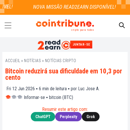
VEL!
cripto para todos
JUNTAR-SE
PESQUISAR
ACCUEIL
»
NOTÍCIAS
»
NOTÍCIAS CRIPTO
Bitcoin reduzirá sua dificuldade em 10,3 por
cento
Fri 12 Jun 2026 ▪
6
min de leitura ▪ por
Luc Jose A.
Informar-se
▪
bitcoin (BTC)
Resumir este artigo com:
ChatGPT
Perplexity
Grok