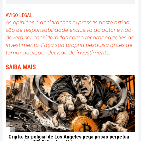
que depuis quelques années. Mais c'est un univers
qui m'intéresse beaucoup. Et les sujets traités au
sein de la plateforme me permettent d'en
AVISO LEGAL
apprendre davantage. Chanteuse à mes heures
As opiniões e declarações expressas neste artigo
perdues, je cultive aussi une grande passion pour la
são de responsabilidade exclusiva do autor e não
musique et la lecture (et les animaux !)
devem ser consideradas como recomendações de
investimento. Faça sua própria pesquisa antes de
tomar qualquer decisão de investimento.
SAIBA MAIS
Cripto: Ex-policial de Los Angeles pega prisão perpétua