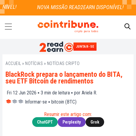
ÍVEL!
cripto para todos
JUNTAR-SE
PESQUISAR
ACCUEIL
»
NOTÍCIAS
»
NOTÍCIAS CRIPTO
BlackRock prepara o lançamento do BITA,
seu ETF Bitcoin de rendimentos
Fri 12 Jun 2026 ▪
3
min de leitura ▪ por
Ariela R.
Informar-se
▪
bitcoin (BTC)
Resumir este artigo com:
ChatGPT
Perplexity
Grok