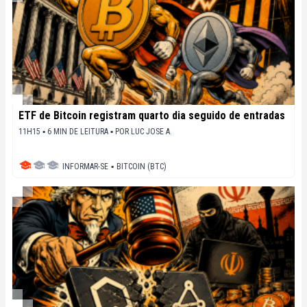
ETF de Bitcoin registram quarto dia seguido de entradas
11H15 ▪ 6 MIN DE LEITURA ▪
POR
LUC JOSE A.
INFORMAR-SE
▪
BITCOIN (BTC)