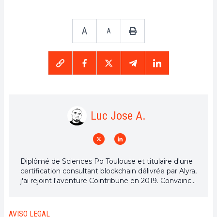
A
A
Luc Jose A.
Diplômé de Sciences Po Toulouse et titulaire d'une
certification consultant blockchain délivrée par Alyra,
j'ai rejoint l'aventure Cointribune en 2019. Convaincu
du potentiel de la blockchain pour transformer de
nombreux secteurs de l'économie, j'ai pris
l'engagement de sensibiliser et d'informer le grand
AVISO LEGAL