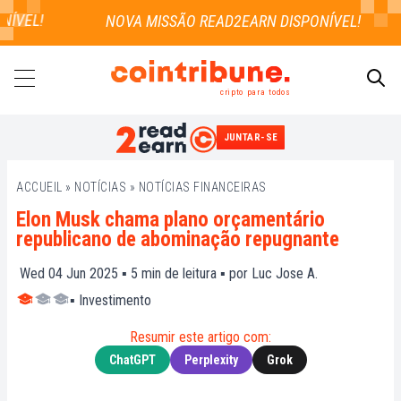
VEL!
cripto para todos
JUNTAR-SE
PESQUISAR
ACCUEIL
»
NOTÍCIAS
»
NOTÍCIAS FINANCEIRAS
Elon Musk chama plano orçamentário
republicano de abominação repugnante
Wed 04 Jun 2025 ▪
5
min de leitura ▪ por
Luc Jose A.
▪
Investimento
Resumir este artigo com:
ChatGPT
Perplexity
Grok