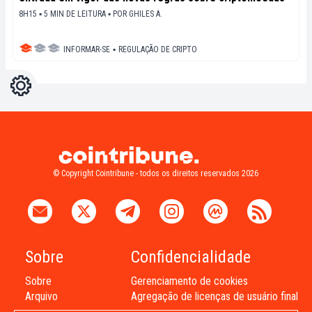
8H15 ▪ 5 MIN DE LEITURA ▪
POR
GHILES A.
INFORMAR-SE
▪
REGULAÇÃO DE CRIPTO
Configurações
Light
Dark
© Copyright Cointribune - todos os direitos reservados 2026
Sobre
Confidencialidade
Sobre
Gerenciamento de cookies
Arquivo
Agregação de licenças de usuário final