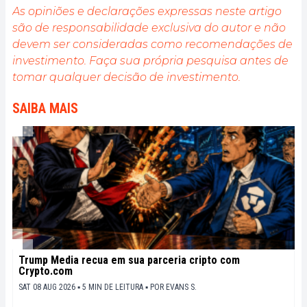
public sur cet écosystème en constante évolution.
As opiniões e declarações expressas neste artigo
Mon objectif est de permettre à chacun de mieux
são de responsabilidade exclusiva do autor e não
comprendre la blockchain et de saisir les
devem ser consideradas como recomendações de
opportunités qu'elle offre. Je m'efforce chaque jour
de fournir une analyse objective de l'actualité, de
investimento. Faça sua própria pesquisa antes de
décrypter les tendances du marché, de relayer les
tomar qualquer decisão de investimento.
dernières innovations technologiques et de mettre
en perspective les enjeux économiques et
SAIBA MAIS
sociétaux de cette révolution en marche.
Trump Media recua em sua parceria cripto com
Crypto.com
SAT 08 AUG 2026 ▪ 5 MIN DE LEITURA ▪
POR
EVANS S.