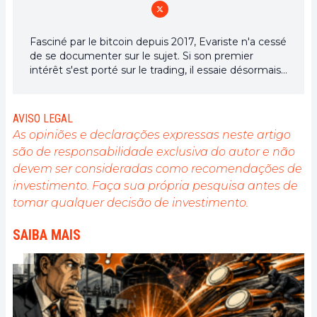
Fasciné par le bitcoin depuis 2017, Evariste n'a cessé
de se documenter sur le sujet. Si son premier
intérêt s'est porté sur le trading, il essaie désormais
activement d’appréhender toutes les avancées
centrées sur les cryptomonnaies. En tant que
rédacteur, il aspire à fournir en permanence un
AVISO LEGAL
travail de haute qualité qui reflète l'état du secteur
As opiniões e declarações expressas neste artigo
dans son ensemble.
são de responsabilidade exclusiva do autor e não
devem ser consideradas como recomendações de
investimento. Faça sua própria pesquisa antes de
tomar qualquer decisão de investimento.
SAIBA MAIS