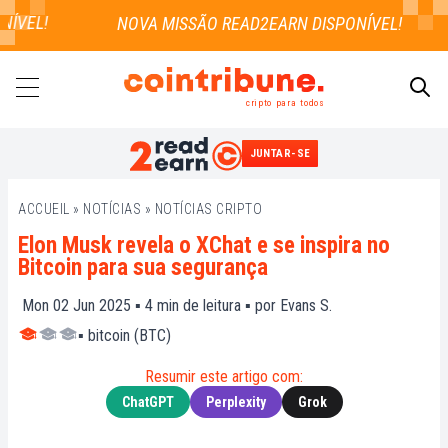
VEL!
cripto para todos
JUNTAR-SE
PESQUISAR
ACCUEIL
»
NOTÍCIAS
»
NOTÍCIAS CRIPTO
Elon Musk revela o XChat e se inspira no
Bitcoin para sua segurança
Mon 02 Jun 2025 ▪
4
min de leitura ▪ por
Evans S.
▪
bitcoin (BTC)
Resumir este artigo com:
ChatGPT
Perplexity
Grok