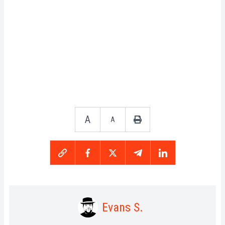
A
A
Evans S.