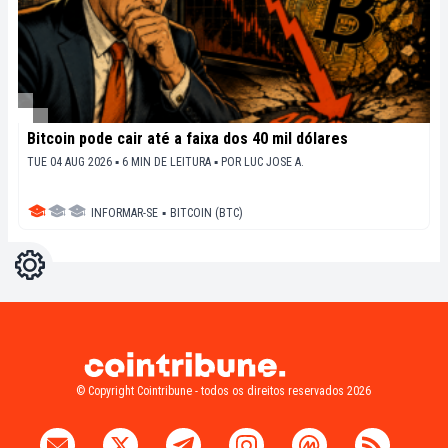
Bitcoin pode cair até a faixa dos 40 mil dólares
TUE 04 AUG 2026 ▪ 6 MIN DE LEITURA ▪
POR
LUC JOSE A.
INFORMAR-SE
▪
BITCOIN (BTC)
Configurações
Light
Dark
© Copyright Cointribune - todos os direitos reservados 2026