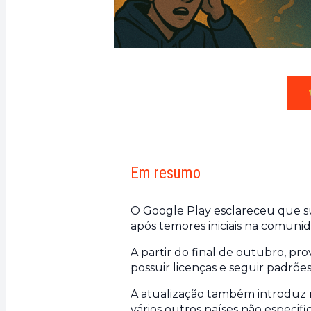
Em resumo
O Google Play esclareceu que sua
após temores iniciais na comuni
A partir do final de outubro, pr
possuir licenças e seguir padrõe
A atualização também introduz 
vários outros países não especifi