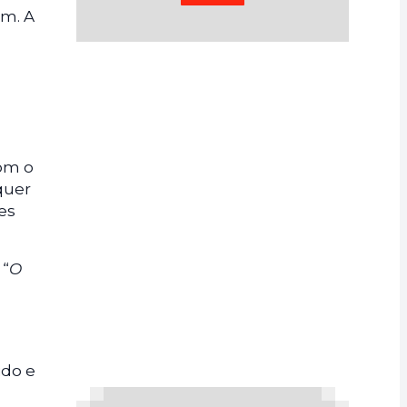
m. A
com o
quer
es
 “
O
ido e