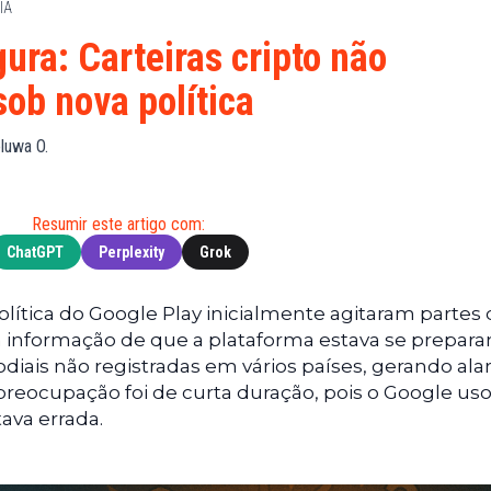
IA
Financeiras
(BNB)
Notícias
XRP
ura: Carteiras cripto não
Web3
(XRP)
sob nova política
Notícias
Cardano
de
(ADA)
oluwa O.
Tecnologia
Dogecoin
Notícias das
(DOGE)
Celebridades
Resumir este artigo com:
ChatGPT
Perplexity
Grok
política do Google Play inicialmente agitaram partes 
a informação de que a plataforma estava se prepar
odiais não registradas em vários países, gerando al
 preocupação foi de curta duração, pois o Google uso
ava errada.