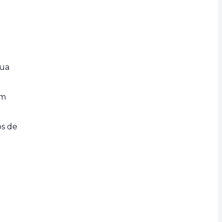
sua
am
os de