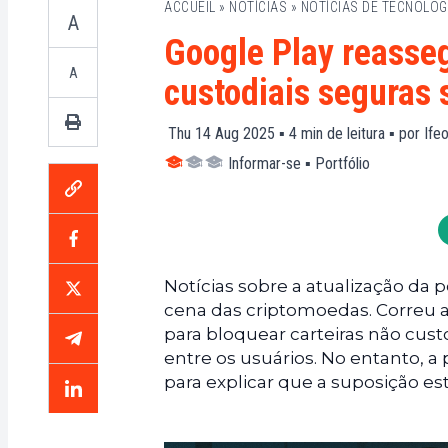
ACCUEIL
»
NOTÍCIAS
»
NOTÍCIAS DE TECNOLOG
A
Google Play reasseg
A
custodiais seguras 
Thu 14 Aug 2025 ▪
4
min de leitura ▪ por
Ife
Informar-se
▪
Portfólio
Notícias sobre a atualização da 
cena das criptomoedas. Correu 
para bloquear carteiras não cust
entre os usuários. No entanto, a
para explicar que a suposição est