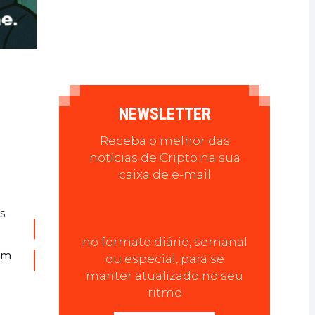
NEWSLETTER
Receba o melhor das
notícias de Cripto na sua
caixa de e-mail
s
no formato diário, semanal
vem
ou especial, para se
manter atualizado no seu
ritmo