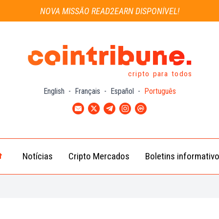
NOVA MISSÃO READ2EARN DISPONÍVEL!
cripto para todos
English
-
Français
-
Español
-
Português
Notícias
Cripto Mercados
Boletins informativ
Notícias
Bitcoin
Cripto
(BTC)
Notícias
Ethereum
Troca
(ETH)
Notícias
BNB