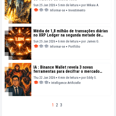
Sun 25 Jan 2026 ▪ 5 min de leitura ▪
por
Mikaia A.
Informar-se
▪
Investimento
Média de 1,8 milhão de transações diárias
no XRP Ledger na segunda metade de
2025, mostra relatório
Sun 25 Jan 2026 ▪ 6 min de leitura ▪
por
James G.
Informar-se
▪
Portfólio
IA : Binance Wallet revela 3 novas
ferramentas para decifrar o mercado
cripto
Thu 22 Jan 2026 ▪ 4 min de leitura ▪
por
Eddy S.
▪
Intelligence Artificielle
1
2
3