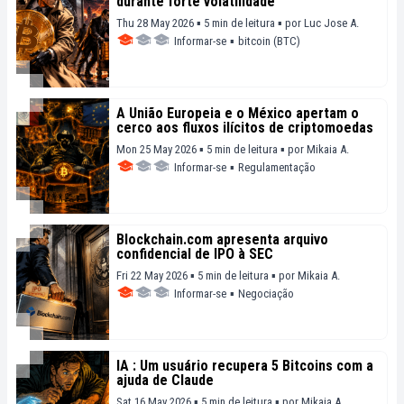
durante forte volatilidade
Thu 28 May 2026 ▪ 5 min de leitura ▪
por
Luc Jose A.
Informar-se
▪
bitcoin (BTC)
A União Europeia e o México apertam o
cerco aos fluxos ilícitos de criptomoedas
Mon 25 May 2026 ▪ 5 min de leitura ▪
por
Mikaia A.
Informar-se
▪
Regulamentação
Blockchain.com apresenta arquivo
confidencial de IPO à SEC
Fri 22 May 2026 ▪ 5 min de leitura ▪
por
Mikaia A.
Informar-se
▪
Negociação
IA : Um usuário recupera 5 Bitcoins com a
ajuda de Claude
Sat 16 May 2026 ▪ 5 min de leitura ▪
por
Mikaia A.