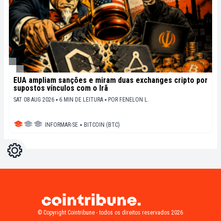
EUA ampliam sanções e miram duas exchanges cripto por
supostos vínculos com o Irã
SAT 08 AUG 2026 ▪ 6 MIN DE LEITURA ▪
POR
FENELON L.
INFORMAR-SE
▪
BITCOIN (BTC)
Configurações
Light
Dark
© Copyright Cointribune - todos os direitos reservados 2026