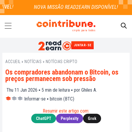
VEL!
cripto para todos
JUNTAR-SE
PESQUISAR
ACCUEIL
»
NOTÍCIAS
»
NOTÍCIAS CRIPTO
Os compradores abandonam o Bitcoin, os
preços permanecem sob pressão
Thu 11 Jun 2026 ▪
5
min de leitura ▪ por
Ghiles A.
Informar-se
▪
bitcoin (BTC)
Resumir este artigo com:
ChatGPT
Perplexity
Grok