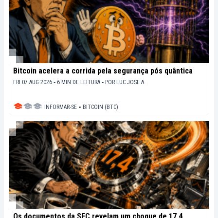
Bitcoin acelera a corrida pela segurança pós quântica
FRI 07 AUG 2026 ▪ 6 MIN DE LEITURA ▪
POR
LUC JOSE A.
INFORMAR-SE
▪
BITCOIN (BTC)
Os documentos da SEC revelam um choque de 17,4