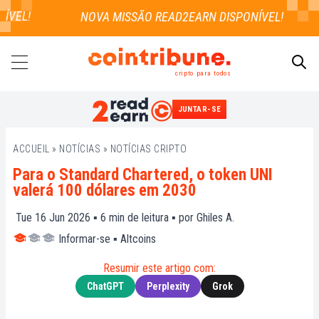
VEL!
cripto para todos
JUNTAR-SE
PESQUISAR
ACCUEIL
»
NOTÍCIAS
»
NOTÍCIAS CRIPTO
Para o Standard Chartered, o token UNI
valerá 100 dólares em 2030
Tue 16 Jun 2026 ▪
6
min de leitura ▪ por
Ghiles A.
Informar-se
▪
Altcoins
Resumir este artigo com:
ChatGPT
Perplexity
Grok