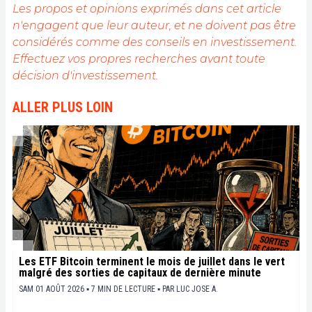
public sur cet écosystème en constante évolution.
Les propos et opinions exprimés dans cet article
Mon objectif est de permettre à chacun de mieux
n'engagent que leur auteur, et ne doivent pas être
comprendre la blockchain et de saisir les
considérés comme des conseils en investissement.
opportunités qu'elle offre. Je m'efforce chaque jour
de fournir une analyse objective de l'actualité, de
Effectuez vos propres recherches avant toute
décrypter les tendances du marché, de relayer les
décision d'investissement.
dernières innovations technologiques et de mettre
en perspective les enjeux économiques et
ALLER PLUS LOIN
sociétaux de cette révolution en marche.
Les ETF Bitcoin terminent le mois de juillet dans le vert
malgré des sorties de capitaux de dernière minute
SAM 01 AOÛT 2026 ▪ 7 MIN DE LECTURE ▪
PAR
LUC JOSE A.