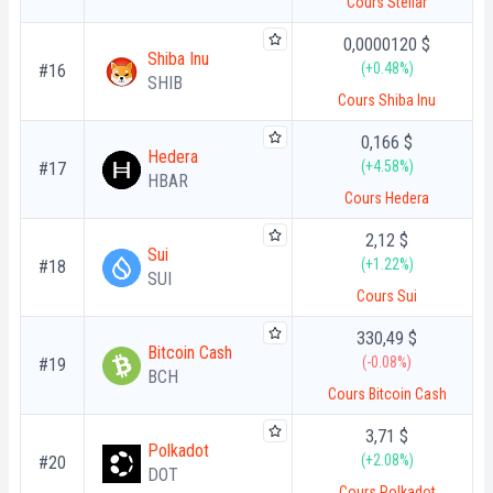
Cours Stellar
0,0000120 $
Shiba Inu
(+0.48%)
#16
SHIB
Cours Shiba Inu
0,166 $
Hedera
(+4.58%)
#17
HBAR
Cours Hedera
2,12 $
Sui
(+1.22%)
#18
SUI
Cours Sui
330,49 $
Bitcoin Cash
(-0.08%)
#19
BCH
Cours Bitcoin Cash
3,71 $
Polkadot
(+2.08%)
#20
DOT
Cours Polkadot