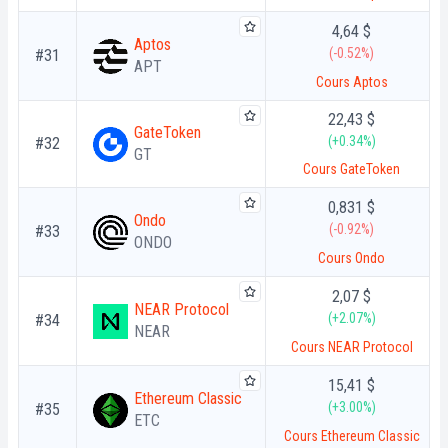
4,64 $
Aptos
(-0.52%)
#31
APT
Cours Aptos
22,43 $
GateToken
(+0.34%)
#32
GT
Cours GateToken
0,831 $
Ondo
(-0.92%)
#33
ONDO
Cours Ondo
2,07 $
NEAR Protocol
(+2.07%)
#34
NEAR
Cours NEAR Protocol
15,41 $
Ethereum Classic
(+3.00%)
#35
ETC
Cours Ethereum Classic