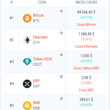
#
COIN
INFOS COURS
84 546,40 $
Bitcoin
(+0.11%)
#1
BTC
Cours Bitcoin
1 588,48 $
Ethereum
(-0.41%)
#2
ETH
Cours Ethereum
1,000 $
Tether USDt
(+0.02%)
#3
USDT
Cours Tether USDt
2,08 $
XRP
(-0.94%)
#4
XRP
Cours XRP
589,61 $
BNB
(+0.65%)
#5
BNB