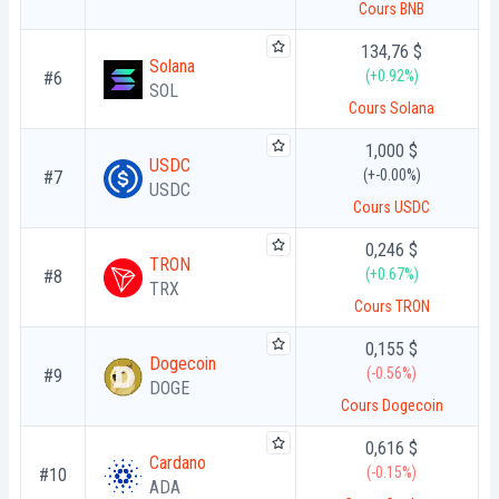
Cours BNB
134,76 $
Solana
(+0.92%)
#6
SOL
Cours Solana
1,000 $
USDC
(+-0.00%)
#7
USDC
Cours USDC
0,246 $
TRON
(+0.67%)
#8
TRX
Cours TRON
0,155 $
Dogecoin
(-0.56%)
#9
DOGE
Cours Dogecoin
0,616 $
Cardano
(-0.15%)
#10
ADA