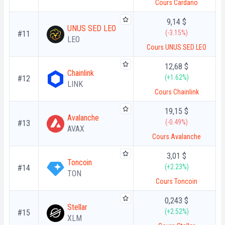
Cours Cardano
9,14 $
UNUS SED LEO
(-3.15%)
#11
LEO
Cours UNUS SED LEO
12,68 $
Chainlink
(+1.62%)
#12
LINK
Cours Chainlink
19,15 $
Avalanche
(-0.49%)
#13
AVAX
Cours Avalanche
3,01 $
Toncoin
(+2.23%)
#14
TON
Cours Toncoin
0,243 $
Stellar
(+2.52%)
#15
XLM