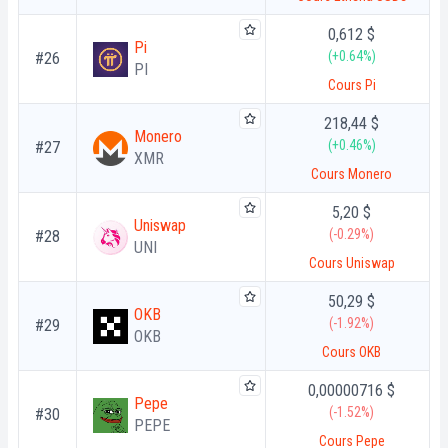
0,612 $
Pi
(+0.64%)
#26
PI
Cours Pi
218,44 $
Monero
(+0.46%)
#27
XMR
Cours Monero
5,20 $
Uniswap
(-0.29%)
#28
UNI
Cours Uniswap
50,29 $
OKB
(-1.92%)
#29
OKB
Cours OKB
0,00000716 $
Pepe
(-1.52%)
#30
PEPE
Cours Pepe