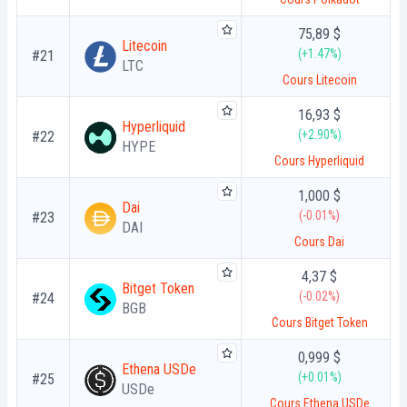
75,89 $
Litecoin
(+1.47%)
#21
LTC
Cours Litecoin
16,93 $
Hyperliquid
(+2.90%)
#22
HYPE
Cours Hyperliquid
1,000 $
Dai
(-0.01%)
#23
DAI
Cours Dai
4,37 $
Bitget Token
(-0.02%)
#24
BGB
Cours Bitget Token
0,999 $
Ethena USDe
(+0.01%)
#25
USDe
Cours Ethena USDe