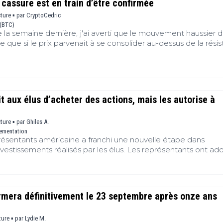
 cassure est en train d’être confirmée
cture ▪
par
CryptoCedric
 (BTC)
la semaine dernière, j'ai averti que le mouvement haussier 
de que si le prix parvenait à se consolider au-dessus de la rési
firmer une cassure au-dessus de la moyenne mobile exponen
. J'ai également averti les investisseurs de ne pas trop com
ar bien que les achats se poursuivent quotidiennement, leur v
ement.
t aux élus d’acheter des actions, mais les autorise à
cture ▪
par
Ghiles A.
ementation
ésentants américaine a franchi une nouvelle étape dans
vestissements réalisés par les élus. Les représentants ont ad
t désormais l'achat d'actions cotées par les membres du Congr
rs enfants à charge, tout en leur laissant la possibilité de cons
tres déjà détenus. Cette décision ouvre un nouveau débat sur 
ts d'intérêts avant l'examen du projet de loi par le Sénat.
rmera définitivement le 23 septembre après onze ans
ture ▪
par
Lydie M.