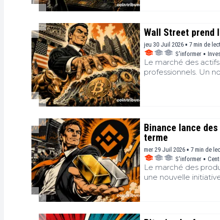
Wall Street prend 
jeu 30 Juil 2026 ▪ 7 min de lec
S'informer
▪
Inve
Le marché des actifs
professionnels. Un n
une nouvelle phase, 
échanges. En parallèle
stratégies d'investis
marché, réduit la vola
Binance lance des o
terme
mer 29 Juil 2026 ▪ 7 min de le
S'informer
▪
Cent
Le marché des produi
une nouvelle initiati
des options sur l'or 
perpétuels sur ces 
utilisateurs et marqu
conservant un accès