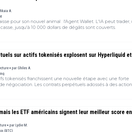
s
B
ikaia A.
et
sse pour son nouvel animal : l'Agent Wallet. L'IA peut trader,
T
e casse, jusqu'à 10 000 dollars de dégâts sont couverts.
s
s
(
tuels sur actifs tokenisés explosent sur Hyperliquid et
ecture ▪
par
Ghiles A.
ing
fs tokenisés franchissent une nouvelle étape avec une forte
e négociation. Les contrats perpétuels adossés à des action
s rivalisent désormais avec les produits liés au Bitcoin sur
e. Cette évolution illustre une diversification progressive des
teformes spécialisées. Les dernières données montrent éga
 se poursuit, portée par une demande croissante pour des
 mais les ETF américains signent leur meilleur score en
g accessibles en continu.
cture ▪
par
Lydie M.
oin (BTC)