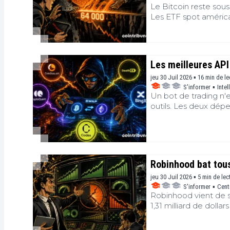
Le Bitcoin reste sous 
Les ETF spot américai
résultat depuis plus
BTC de retomber sous
Les meilleures API
jeu 30 Juil 2026 ▪ 16 min de l
S'informer
▪
Intel
Un bot de trading n'e
outils. Les deux dép
ont besoin de quatre
lesquels agir. Des rai
unique ne couvre les
classé les fournisseu
Solana couvre la couc
Robinhood bat tous
agent appelle en pro
jeu 30 Juil 2026 ▪ 5 min de lec
S'informer
▪
Cent
Robinhood vient de si
1,31 milliard de dolla
crypto continue de pe