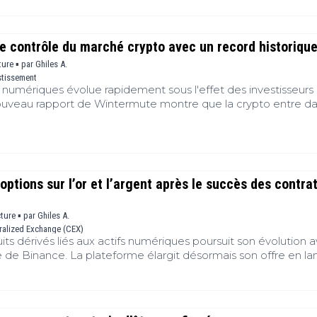
le contrôle du marché crypto avec un record historiqu
ture ▪
par
Ghiles A.
stissement
 numériques évolue rapidement sous l'effet des investisseurs
ouveau rapport de Wintermute montre que la crypto entre d
où les institutions occupent désormais une place centrale dan
, Wall Street influence davantage la liquidité, les prix et les
sement. Cette évolution modifie progressivement la structure
tilité et concentre les capitaux sur un nombre plus limité d'act
ptions sur l’or et l’argent après le succès des contra
cture ▪
par
Ghiles A.
ralized Exchange (CEX)
ts dérivés liés aux actifs numériques poursuit son évolution 
ve de Binance. La plateforme élargit désormais son offre en la
et l'argent, après les solides performances de ses contrats à t
métaux. Cette nouvelle étape répond à une demande souten
e une évolution de son offre de produits réglementés, tout e
 intégré aux marchés des matières premières depuis son