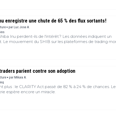
nu enregistre une chute de 65 % des flux sortants !
cture ▪
par
Luc Jose A.
oins
Shiba Inu perdent-ils de l'intérêt ? Les données indiquent un
. Le mouvement du SHIB sur les plateformes de trading mo
erme en diminution sur le memecoin. Ainsi, les schémas de tra
 des changements de capital et peuvent affecter le prix du
traders parient contre son adoption
cture ▪
par
Mikaia A.
ing
ent plus : le CLARITY Act passé de 82 % à 24 % de chances. Le
trie espère encore un miracle.