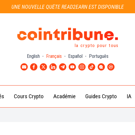
UNE NOUVELLE QUÊTE READ2EARN EST DISPONIBLE
la crypto pour tous
English
-
Français
-
Español
-
Português
és
Cours Crypto
Académie
Guides Crypto
IA
Actu
Bitcoin
Débutant
B
Crypto
(BTC)
d
Intermédiaire
Actu
Ethereum
G
Académie
Exchange
(ETH)
Cointribune
Actu
BNB
– section