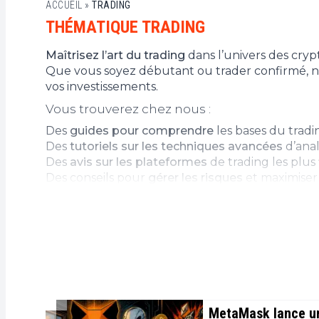
ACCUEIL
»
TRADING
THÉMATIQUE TRADING
Maîtrisez l’art du trading
dans l’univers des cryp
Que vous soyez débutant ou trader confirmé, nos 
vos investissements.
Vous trouverez chez nous :
Des
guides pour comprendre
les bases du tradi
Des
tutoriels sur les techniques avancées
d’ana
Des
avis sur les plateformes
de trading les plus 
Des conseils pour
gérer les risques
et maximiser 
Les dernières
actualités et analyses
du marché
Améliorez vos compétences en trading en a
Analyser les graphiques
et les tendances
Utiliser les indicateurs techniques
efficacement
Élaborer une stratégie
adaptée à vos objectifs
Ne laissez pas le marché vous surprendre. F
décisions d’investissement.
MetaMask lance un 