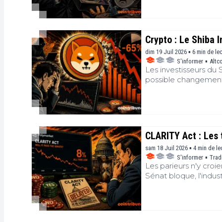
Crypto : Le Shiba I
dim 19 Juil 2026 ▪ 6 min de le
S'informer
▪
Altc
Les investisseurs du 
possible changement
une activité à long t
routiniers entraînent
memecoin.
CLARITY Act : Les 
sam 18 Juil 2026 ▪ 4 min de le
S'informer
▪
Trad
Les parieurs n'y croi
Sénat bloque, l'indus