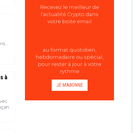
Recevez le meilleur de
l’actualité Crypto dans
e
votre boite email
ans
s les
au format quotidien,
hebdomadaire ou spécial,
 du
pour rester à jour à votre
ifs.
rythme
ts à
JE M'ABONNE
avec
nçant
erme
ue des
n