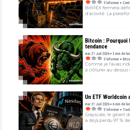
S'informer
▪
Cent
BitMEX fermera défin
d’activité. La platef
levier extrême, deman
retirer leurs actifs. 
d’un marché devenu p
Bitcoin : Pourquoi
tendance
mar 21 Juil 2026 ▪ 3 min de le
S'informer
▪
Bitc
Comme je l'avais ind
à clôturer au-dessus 
situerait entre 68 00
sommes en train de v
un retour de la pressi
tôt pour parler d'un
Un ETF Worldcoin a
mar 21 Juil 2026 ▪ 6 min de le
S'informer
▪
Trad
Grayscale, le géant d
a déjà perdu 97 % de 