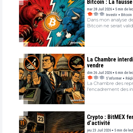
Bitcoin : La fausse
écosystème.
mar 28 Juil 2026 ▪ 5 min de le
Investir
▪
Bitcoin
Dans mon analyse de 
Bitcoin ne serait vali
quotidienne et à con
(EMA) à 200 semaines
sur les flux d'ETF, c
diminuait progressiv
La Chambre interdi
vendre
dim 26 Juil 2026 ▪ 6 min de le
S'informer
▪
Régl
La Chambre des repr
l'encadrement des in
un texte qui interdi
leurs conjoints et leu
puis de vendre les ti
prévention des confli
Crypto : BitMEX fe
d’activité
jeu 23 Juil 2026 ▪ 5 min de lec