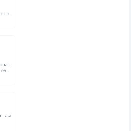
 et du
t de
brutal
enait
 se
s
avec
re trop
n, qui