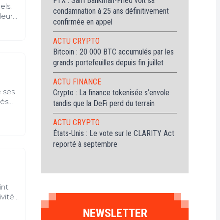
FTX : Sam Bankman-Fried voit sa
els.
condamnation à 25 ans définitivement
leur
confirmée en appel
le
ACTU CRYPTO
Bitcoin : 20 000 BTC accumulés par les
grands portefeuilles depuis fin juillet
ACTU FINANCE
e ses
Crypto : La finance tokenisée s’envole
sés
tandis que la DeFi perd du terrain
seur
ACTU CRYPTO
une a
États-Unis : Le vote sur le CLARITY Act
et
reporté à septembre
ot ou
int
ivité
NEWSLETTER