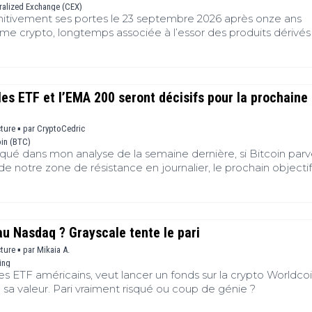
ralized Exchange (CEX)
itivement ses portes le 23 septembre 2026 après onze ans
orme crypto, longtemps associée à l’essor des produits dérivés
de désormais à ses utilisateurs de clôturer leurs positions e
Sa sortie marque la fin d’un symbole, mais aussi le changement 
lus exigeant, plus liquide et plus réglementé.
 les ETF et l’EMA 200 seront décisifs pour la prochaine
cture ▪
par
CryptoCedric
oin (BTC)
iqué dans mon analyse de la semaine dernière, si Bitcoin parv
de notre zone de résistance en journalier, le prochain objectif
0 et 70 000 dollars. Aujourd'hui, c'est exactement ce que nou
oir. Le prix évolue désormais au-dessus de cette résistance 
on acheteuse. C'est un premier signal positif, mais il est enco
 véritable changement de tendance.
u Nasdaq ? Grayscale tente le pari
cture ▪
par
Mikaia A.
ing
es ETF américains, veut lancer un fonds sur la crypto Worldcoi
sa valeur. Pari vraiment risqué ou coup de génie ?