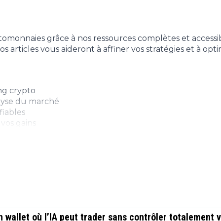
Finance
(BNB)
Avancé
a
Actu
XRP
G
Web3
(XRP)
d
tomonnaies grâce à nos ressources complètes et accessib
D
Actu
Cardano
articles vous aideront à affiner vos stratégies et à opti
Tech
(ADA)
G
Actu
Dogecoin
i
People
(DOGE)
ng crypto
G
lyse du marché
fiables
M
vos gains
G
T
pprenant à :
T
s
s
B
ormez-vous avec nos articles et prenez le contrôle 
T
s
wallet où l’IA peut trader sans contrôler totalement 