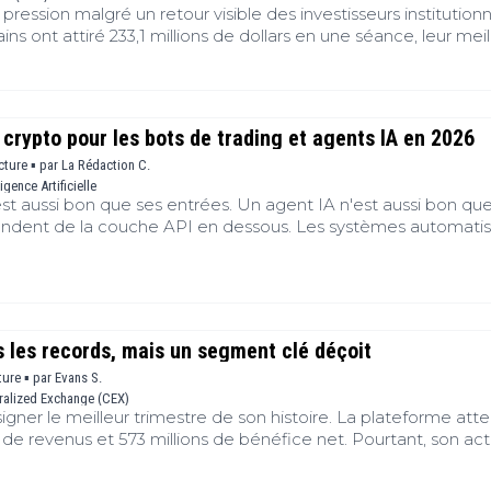
pression malgré un retour visible des investisseurs institutionn
ns ont attiré 233,1 millions de dollars en une séance, leur meil
 de trois semaines. Cette demande n’a pourtant pas empêché 
 64 000 dollars.
 crypto pour les bots de trading et agents IA en 2026
ecture ▪
par
La Rédaction C.
ligence Artificielle
st aussi bon que ses entrées. Un agent IA n'est aussi bon qu
endent de la couche API en dessous. Les systèmes automati
 choses en production. Des données à lire et des signaux sur
ls pour déplacer les actifs et un lieu pour trader. Aucun fournis
 quatre. Le guide ultime développeur et agent IA de Cointrib
rs à usage général. Un guide séparé pour l'infrastructure EVM 
he RPC. Cette liste est plus restreinte. Elle classe ce qu'un b
 les records, mais un segment clé déçoit
duction.
ture ▪
par
Evans S.
ralized Exchange (CEX)
gner le meilleur trimestre de son histoire. La plateforme atte
rs de revenus et 573 millions de bénéfice net. Pourtant, son act
rdre du terrain.