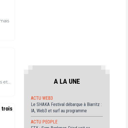
ur
itcoin
(BTC)
 mais
out
avoir
ur
Ethereum
ETH)
A LA UNE
s et
ACTU WEB3
lement
Le SHAKA Festival débarque à Biarritz :
 trois
IA, Web3 et surf au programme
ACTU PEOPLE