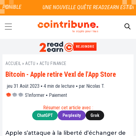
PONIBLE
la crypto pour tous
REJOINDRE
RECHERCHER
ACCUEIL
»
ACTU
»
ACTU FINANCE
Bitcoin - Apple retire Vexl de l'App Store
jeu 31 Août 2023 ▪
4
min de lecture ▪ par
Nicolas T.
S'informer
▪
Paiement
Résumer cet article avec :
ChatGPT
Perplexity
Grok
Apple s’attaque à la liberté d’échanger de