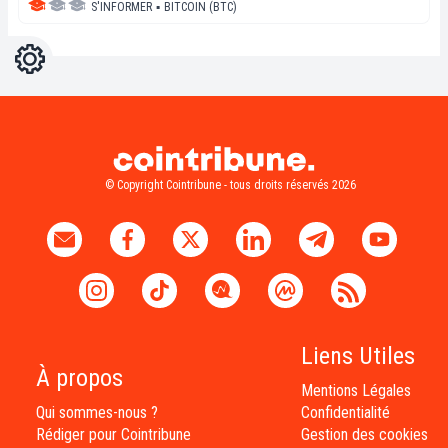
S'INFORMER
▪
BITCOIN (BTC)
Réglages
Light
Dark
© Copyright Cointribune - tous droits réservés 2026
Liens Utiles
À propos
Mentions Légales
Qui sommes-nous ?
Confidentialité
Rédiger pour Cointribune
Gestion des cookies