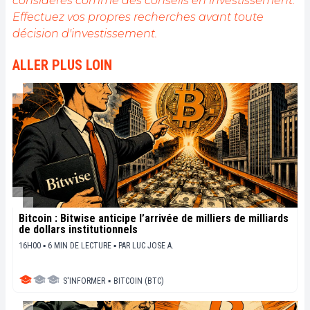
considérés comme des conseils en investissement.
Effectuez vos propres recherches avant toute
décision d'investissement.
ALLER PLUS LOIN
Bitcoin : Bitwise anticipe l’arrivée de milliers de milliards
de dollars institutionnels
16H00 ▪ 6 MIN DE LECTURE ▪
PAR
LUC JOSE A.
S'INFORMER
▪
BITCOIN (BTC)