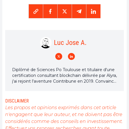
Luc Jose A.
Diplômé de Sciences Po Toulouse et titulaire d'une
certification consultant blockchain délivrée par Alyra,
j'ai rejoint l'aventure Cointribune en 2019. Convaincu
du potentiel de la blockchain pour transformer de
nombreux secteurs de l'économie, j'ai pris
l'engagement de sensibiliser et d'informer le grand
DISCLAIMER
public sur cet écosystème en constante évolution.
Les propos et opinions exprimés dans cet article
Mon objectif est de permettre à chacun de mieux
n'engagent que leur auteur, et ne doivent pas être
comprendre la blockchain et de saisir les
considérés comme des conseils en investissement.
opportunités qu'elle offre. Je m'efforce chaque jour
de fournir une analyse objective de l'actualité, de
Effectuez vos propres recherches avant toute