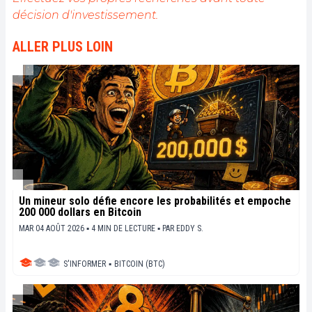
décrypter les tendances du marché, de relayer les
décision d'investissement.
dernières innovations technologiques et de mettre
en perspective les enjeux économiques et
ALLER PLUS LOIN
sociétaux de cette révolution en marche.
Un mineur solo défie encore les probabilités et empoche
200 000 dollars en Bitcoin
MAR 04 AOÛT 2026 ▪ 4 MIN DE LECTURE ▪
PAR
EDDY S.
S'INFORMER
▪
BITCOIN (BTC)