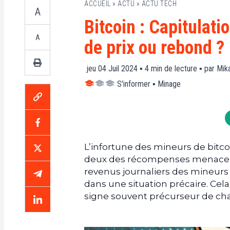
ACCUEIL
»
ACTU
»
ACTU TECH
A
Bitcoin : Capitulati
A
de prix ou rebond ?
jeu 04 Juil 2024 ▪
4
min de lecture ▪ par
Mika
S'informer
▪
Minage
L’infortune des mineurs de bitcoi
deux des récompenses menace de 
revenus journaliers des mineur
dans une situation précaire. Cel
signe souvent précurseur de ch