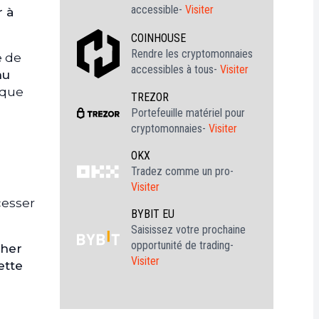
accessible-
Visiter
r à
COINHOUSE
Rendre les cryptomonnaies
e de
accessibles à tous-
Visiter
nu
ique
TREZOR
Portefeuille matériel pour
cryptomonnaies-
Visiter
OKX
Tradez comme un pro-
Visiter
cesser
BYBIT EU
Saisissez votre prochaine
opportunité de trading-
cher
Visiter
ette