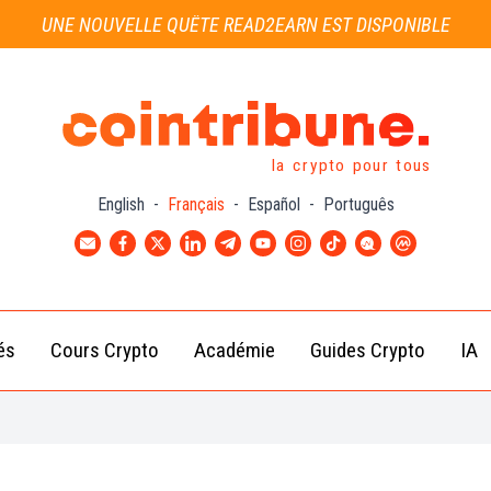
UNE NOUVELLE QUÊTE READ2EARN EST DISPONIBLE
la crypto pour tous
English
-
Français
-
Español
-
Português
és
Cours Crypto
Académie
Guides Crypto
IA
Actu
Bitcoin
Débutant
B
Crypto
(BTC)
d
Intermédiaire
Actu
Ethereum
G
Académie
Exchange
(ETH)
Cointribune
Actu
BNB
– section