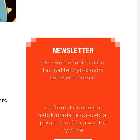
NEWSLETTER
Recevez le meilleur de
l’actualité Crypto dans
votre boite email
ars
au format quotidien,
hebdomadaire ou spécial,
pour rester à jour à votre
rythme