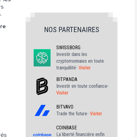
rs
n
.
dre
NOS PARTENAIRES
SWISSBORG
Investir dans les
cryptomonnaies en toute
tranquillité-
Visiter
BITPANDA
Investir en toute confiance-
Visiter
BITVAVO
Trade the future-
Visiter
COINBASE
La liberté financière enfin
rés