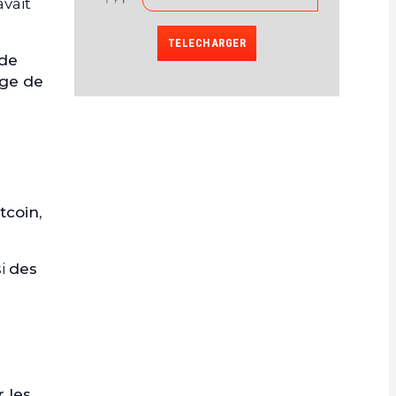
avait
TELECHARGER
 de
age de
itcoin
,
si
des
r les