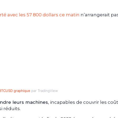
irté avec les 57 800 dollars ce matin
n’arrangerait pa
BTCUSD graphique
par TradingView
indre leurs machines
, incapables de couvrir les coû
i réduits.