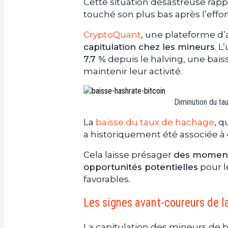
Cette situation désastreuse rapp
touché son plus bas après l’eff
CryptoQuant
, une plateforme d’
capitulation chez les mineurs
. L
7,7 %
depuis le halving, une baiss
maintenir leur activité.
Diminution du ta
La
baisse du taux de hachage
, q
a historiquement été associée à 
Cela laisse présager
des moments
opportunités potentielles
pour l
favorables.
Les signes avant-coureurs de l
La capitulation des mineurs de