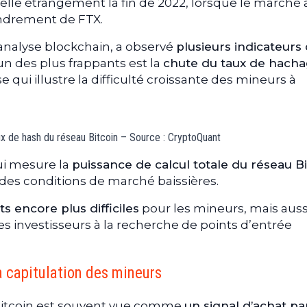
elle étrangement la fin de 2022, lorsque le marché 
ondrement de FTX.
analyse blockchain, a observé
plusieurs indicateurs
’un des plus frappants est la
chute du taux de hach
e qui illustre la difficulté croissante des mineurs à
ux de hash du réseau Bitcoin – Source : CryptoQuant
ui mesure la
puissance de calcul totale du réseau B
des conditions de marché baissières.
 encore plus difficiles
pour les mineurs, mais aus
es investisseurs à la recherche de points d’entrée
a capitulation des mineurs
 bitcoin est souvent vue comme
un signal d’achat pa