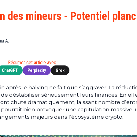
Finance
(BNB)
Avancé
a
Actu
XRP
G
on des mineurs - Potentiel plan
Web3
(XRP)
d
D
Actu
Cardano
Tech
(ADA)
G
ia A.
Actu
Dogecoin
i
People
(DOGE)
G
Résumer cet article avec :
ChatGPT
Perplexity
Grok
M
G
T
n après le halving ne fait que s’aggraver. La réducti
déstabiliser sérieusement leurs finances. En effet
T
s ont chuté dramatiquement, laissant nombre d’ent
s
a pourrait bien provoquer une capitulation massive, 
s
B
angements majeurs dans l’écosystème crypto.
T
s