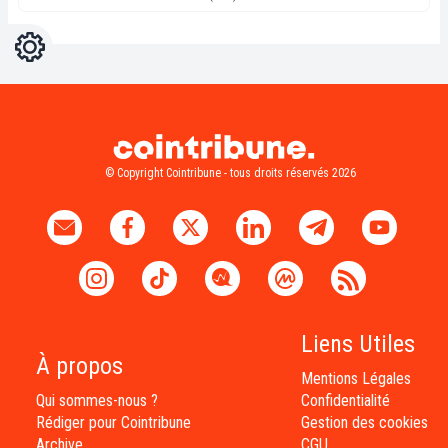
Réglages
Light
Dark
© Copyright Cointribune - tous droits réservés 2026
Liens Utiles
À propos
Mentions Légales
Qui sommes-nous ?
Confidentialité
Rédiger pour Cointribune
Gestion des cookies
Archive
CGU