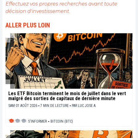
Effectuez vos propres recherches avant toute
décision d'investissement.
ALLER PLUS LOIN
Les ETF Bitcoin terminent le mois de juillet dans le vert
malgré des sorties de capitaux de dernière minute
SAM 01 AOÛT 2026 ▪ 7 MIN DE LECTURE ▪
PAR
LUC JOSE A.
S'INFORMER
▪
BITCOIN (BTC)