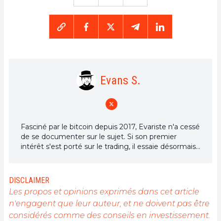
Evans S.
Fasciné par le bitcoin depuis 2017, Evariste n'a cessé
de se documenter sur le sujet. Si son premier
intérêt s'est porté sur le trading, il essaie désormais
activement d’appréhender toutes les avancées
centrées sur les cryptomonnaies. En tant que
rédacteur, il aspire à fournir en permanence un
DISCLAIMER
travail de haute qualité qui reflète l'état du secteur
Les propos et opinions exprimés dans cet article
dans son ensemble.
n'engagent que leur auteur, et ne doivent pas être
considérés comme des conseils en investissement.