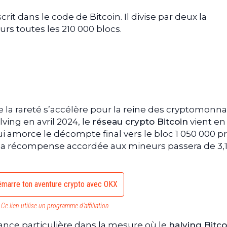
it dans le code de Bitcoin. Il divise par deux la
s toutes les 210 000 blocs.
de la rareté s’accélère pour la reine des cryptomonna
lving en avril 2024, le
réseau crypto Bitcoin
vient en 
ui amorce le décompte final vers le bloc 1 050 000 p
 la récompense accordée aux mineurs passera de 3,
marre ton aventure crypto avec OKX
Ce lien utilise un programme d’affiliation
ance particulière dans la mesure où le
halving Bitco