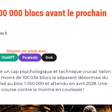
Finance
(BNB)
Avancé
a
Actu
XRP
G
100 000 blocs avant le prochain
Web3
(XRP)
d
D
Actu
Cardano
Tech
(ADA)
G
ela R.
Actu
Dogecoin
i
People
(DOGE)
G
Résumer cet article avec :
ChatGPT
Perplexity
Grok
M
G
T
ir un cap psychologique et technique crucial. Selon 
 moins de 100 034 blocs le séparent désormais du
T
fixé au bloc 1 050 000 et attendu en avril 2028. Une
s
course contre la montre en coulisses !
s
B
T
s