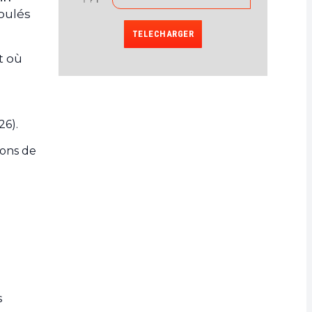
oulés
TELECHARGER
t où
26).
ions de
s