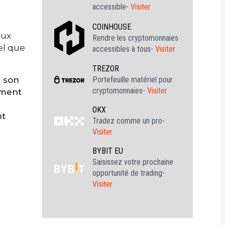
accessible-
Visiter
COINHOUSE
aux
Rendre les cryptomonnaies
el que
accessibles à tous-
Visiter
TREZOR
Portefeuille matériel pour
e son
cryptomonnaies-
Visiter
ement
OKX
nt
Tradez comme un pro-
Visiter
BYBIT EU
Saisissez votre prochaine
opportunité de trading-
Visiter