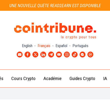
UNE NOUVELLE QUÊTE READ2EARN EST DISPONIBLE
la crypto pour tous
English
-
Français
-
Español
-
Português
és
Cours Crypto
Académie
Guides Crypto
IA
Actu
Bitcoin
Débutant
B
Crypto
(BTC)
d
Intermédiaire
Actu
Ethereum
G
Académie
Exchange
(ETH)
Cointribune
Actu
BNB
– section