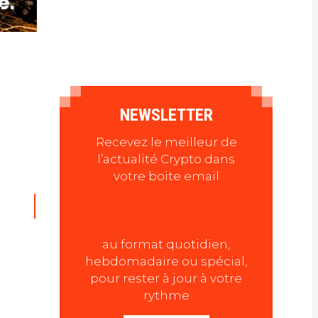
NEWSLETTER
Recevez le meilleur de
l’actualité Crypto dans
votre boite email
au format quotidien,
hebdomadaire ou spécial,
pour rester à jour à votre
rythme