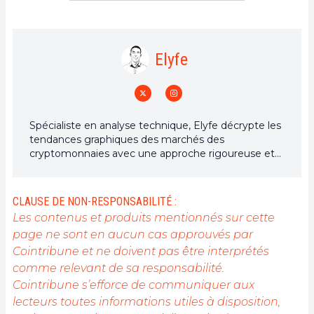
Elyfe
Spécialiste en analyse technique, Elyfe décrypte les
tendances graphiques des marchés des
cryptomonnaies avec une approche rigoureuse et
en constante évolution. À travers ses analyses
détaillées, il apporte un regard éclairé sur la
dynamique des prix, aidant les investisseurs et
CLAUSE DE NON-RESPONSABILITÉ :
passionnés à mieux comprendre et anticiper les
Les contenus et produits mentionnés sur cette
mouvements du marché.
page ne sont en aucun cas approuvés par
Cointribune et ne doivent pas être interprétés
comme relevant de sa responsabilité.
Cointribune s’efforce de communiquer aux
lecteurs toutes informations utiles à disposition,