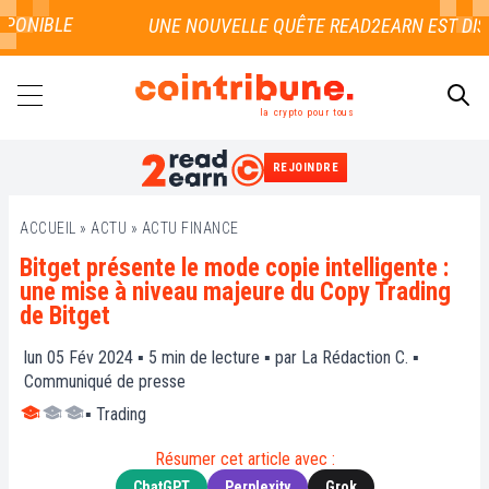
ONIBLE
la crypto pour tous
REJOINDRE
RECHERCHER
ACCUEIL
»
ACTU
»
ACTU FINANCE
Bitget présente le mode copie intelligente :
une mise à niveau majeure du Copy Trading
de Bitget
lun 05 Fév 2024 ▪
5
min de lecture ▪ par
La Rédaction C.
▪
Communiqué de presse
▪
Trading
Résumer cet article avec :
ChatGPT
Perplexity
Grok