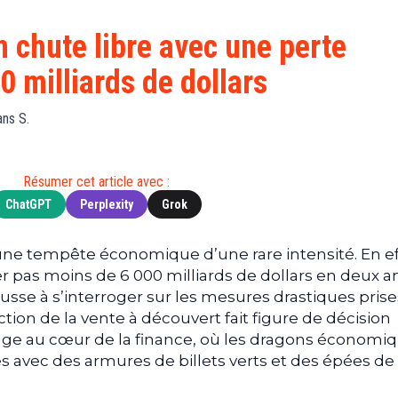
Finance
(BNB)
Avancé
a
Actu
XRP
G
n chute libre avec une perte
Web3
(XRP)
d
0 milliards de dollars
D
Actu
Cardano
Tech
(ADA)
G
ans S.
Actu
Dogecoin
i
People
(DOGE)
G
Résumer cet article avec :
ChatGPT
Perplexity
Grok
M
G
T
une tempête économique d’une rare intensité. En ef
er pas moins de 6 000 milliards de dollars en deux a
T
ousse à s’interroger sur les mesures drastiques pris
s
iction de la vente à découvert fait figure de décision
s
B
yage au cœur de la finance, où les dragons économi
es avec des armures de billets verts et des épées de
T
s