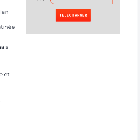
plan
TELECHARGER
stinée
ais
e et
r