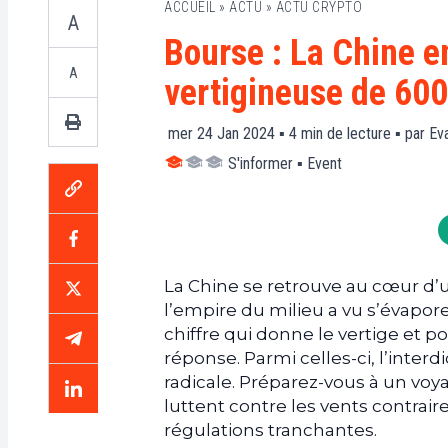
ACCUEIL
»
ACTU
»
ACTU CRYPTO
A
Bourse : La Chine e
A
vertigineuse de 600
mer 24 Jan 2024 ▪
4
min de lecture ▪ par
Ev
S'informer
▪
Event
La Chine se retrouve au cœur d’
l’empire du milieu a vu s’évapor
chiffre qui donne le vertige et p
réponse. Parmi celles-ci, l’interd
radicale. Préparez-vous à un vo
luttent contre les vents contrair
régulations tranchantes.