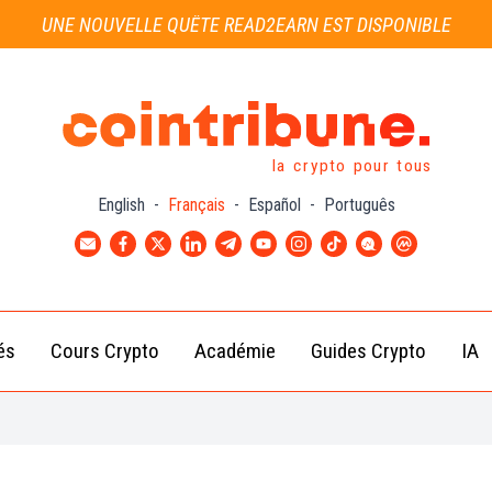
UNE NOUVELLE QUÊTE READ2EARN EST DISPONIBLE
la crypto pour tous
English
-
Français
-
Español
-
Português
és
Cours Crypto
Académie
Guides Crypto
IA
Actu
Bitcoin
Débutant
B
Crypto
(BTC)
d
Intermédiaire
Actu
Ethereum
G
Académie
Exchange
(ETH)
Cointribune
Actu
BNB
– section