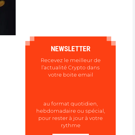
NEWSLETTER
Recevez le meilleur de
l’actualité Crypto dans
votre boite email
au format quotidien,
hebdomadaire ou spécial,
pour rester à jour à votre
rythme