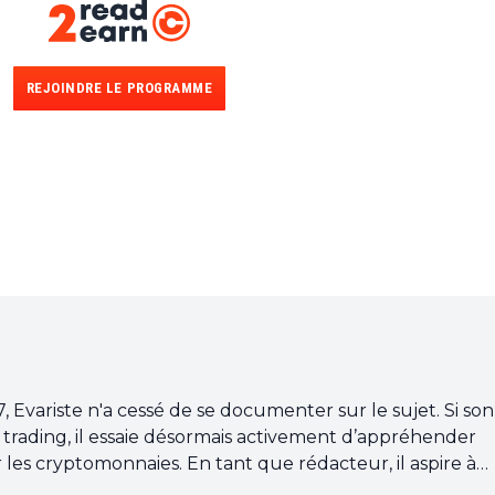
REJOINDRE LE PROGRAMME
7, Evariste n'a cessé de se documenter sur le sujet. Si son
e trading, il essaie désormais activement d’appréhender
 les cryptomonnaies. En tant que rédacteur, il aspire à
 de haute qualité qui reflète l'état du secteur dans son