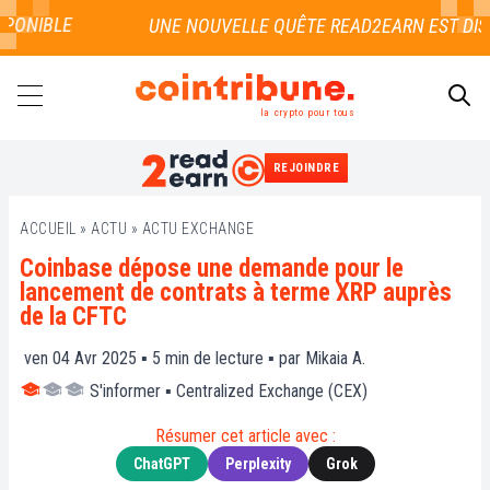
ONIBLE
la crypto pour tous
REJOINDRE
RECHERCHER
ACCUEIL
»
ACTU
»
ACTU EXCHANGE
Coinbase dépose une demande pour le
lancement de contrats à terme XRP auprès
de la CFTC
ven 04 Avr 2025 ▪
5
min de lecture ▪ par
Mikaia A.
S'informer
▪
Centralized Exchange (CEX)
Résumer cet article avec :
ChatGPT
Perplexity
Grok