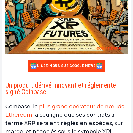
LISEZ-NOUS SUR GOOGLE NEWS
Un produit dérivé innovant et réglementé
signé Coinbase
Coinbase, le
plus grand opérateur de nœuds
Ethereum
, a souligné que
ses contrats à
terme XRP seraient réglés en espèces
, sur
marge, et négociés sous le symbole XRL.