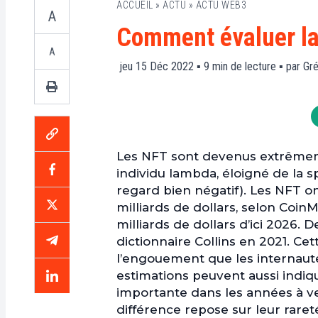
ACCUEIL
»
ACTU
»
ACTU WEB3
A
Comment évaluer la
A
jeu 15 Déc 2022 ▪
9
min de lecture ▪ par
Gré
Les NFT sont devenus extrême
individu lambda, éloigné de la 
regard bien négatif). Les NFT on
milliards de dollars, selon Coin
milliards de dollars d’ici 2026. 
dictionnaire Collins en 2021. Cet
l’engouement que les internaute
estimations peuvent aussi indiq
importante dans les années à ven
différence repose sur leur rareté