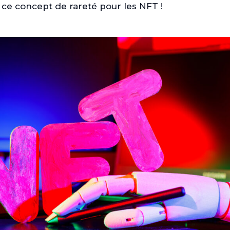
s
ce concept de rareté pour les NFT !
B
T
s
s
(