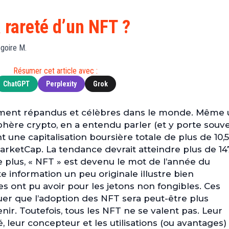
Finance
(BNB)
Avancé
a
Actu
XRP
G
 rareté d’un NFT ?
Web3
(XRP)
d
D
Actu
Cardano
goire M.
Tech
(ADA)
G
Résumer cet article avec :
Actu
Dogecoin
i
ChatGPT
Perplexity
Grok
People
(DOGE)
G
ment répandus et célèbres dans le monde. Même 
M
sphère crypto, en a entendu parler (et y porte souv
G
t une capitalisation boursière totale de plus de 10,5
T
MarketCap. La tendance devrait atteindre plus de 14
T
De plus, « NFT » est devenu le mot de l’année du
s
te information un peu originale illustre bien
s
s ont pu avoir pour les jetons non fongibles. Ces
B
uer que l’adoption des NFT sera peut-être plus
T
ir. Toutefois, tous les NFT ne se valent pas. Leur
s
, leur concepteur et les utilisations (ou avantages) 