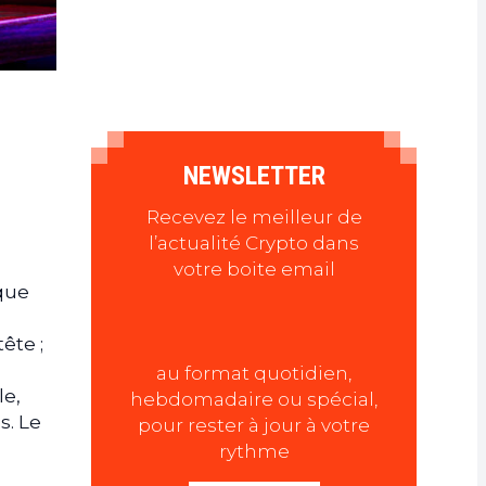
NEWSLETTER
Recevez le meilleur de
l’actualité Crypto dans
votre boite email
ique
ête ;
au format quotidien,
le,
hebdomadaire ou spécial,
s. Le
pour rester à jour à votre
rythme