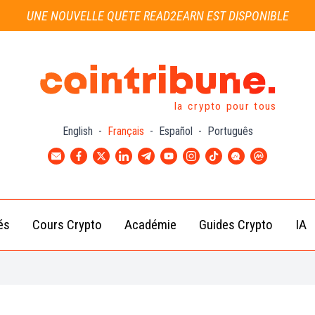
UNE NOUVELLE QUÊTE READ2EARN EST DISPONIBLE
la crypto pour tous
English
-
Français
-
Español
-
Português
és
Cours Crypto
Académie
Guides Crypto
IA
Actu
Bitcoin
Débutant
B
Crypto
(BTC)
d
Intermédiaire
Actu
Ethereum
G
Académie
Exchange
(ETH)
Cointribune
Actu
BNB
– section