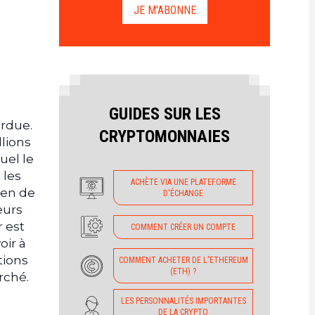
JE M'ABONNE
GUIDES SUR LES
ardue.
CRYPTOMONNAIES
lions
uel le
 les
ACHÈTE VIA UNE PLATEFORME
ien de
D'ÉCHANGE
eurs
r est
COMMENT CRÉER UN COMPTE
oir à
tions
COMMENT ACHETER DE L'ETHEREUM
(ETH) ?
rché.
LES PERSONNALITÉS IMPORTANTES
DE LA CRYPTO