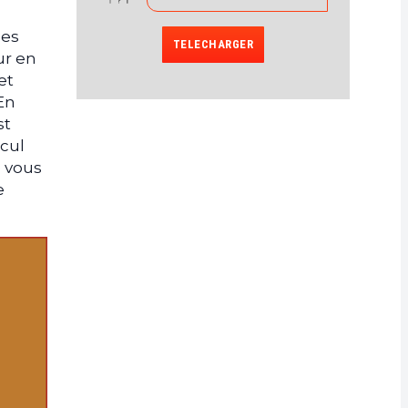
les
TELECHARGER
ur en
et
En
st
lcul
e vous
e