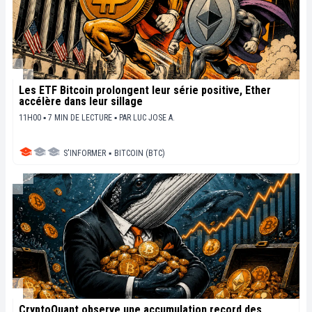
Les ETF Bitcoin prolongent leur série positive, Ether
accélère dans leur sillage
11H00 ▪ 7 MIN DE LECTURE ▪
PAR
LUC JOSE A.
S'INFORMER
▪
BITCOIN (BTC)
CryptoQuant observe une accumulation record des