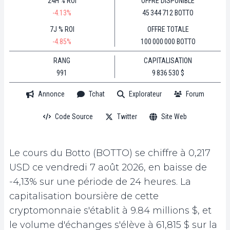
24H % ROI
OFFRE DISPONIBLE
-4.13%
45 344 712 BOTTO
7J % ROI
OFFRE TOTALE
-4.85%
100 000 000 BOTTO
RANG
CAPITALISATION
991
9 836 530 $
Annonce
Tchat
Explorateur
Forum
Code Source
Twitter
Site Web
Le cours du Botto (BOTTO) se chiffre à 0,217
USD ce vendredi 7 août 2026, en baisse de
-4,13% sur une période de 24 heures. La
capitalisation boursière de cette
cryptomonnaie s'établit à 9.84 millions $, et
le volume d'échanges s'élève à 61,815 $ sur la