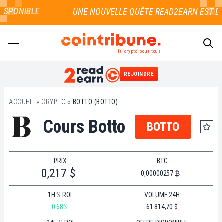
ISPONIBLE
la crypto pour tous
REJOINDRE
RECHERCHER
ACCUEIL
»
CRYPTO
»
BOTTO (BOTTO)
Cours Botto
BOTTO
PRIX
BTC
0,217 $
0,00000257 ₿
1H % ROI
VOLUME 24H
0.68%
61 814,70 $