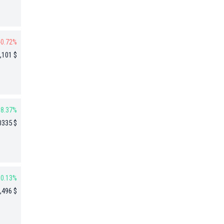
-0.72%
,101 $
8.37%
0335 $
0.13%
,496 $