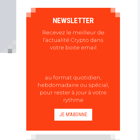
NEWSLETTER
Recevez le meilleur de
l’actualité Crypto dans
votre boite email
au format quotidien,
hebdomadaire ou spécial,
pour rester à jour à votre
rythme
JE M'ABONNE