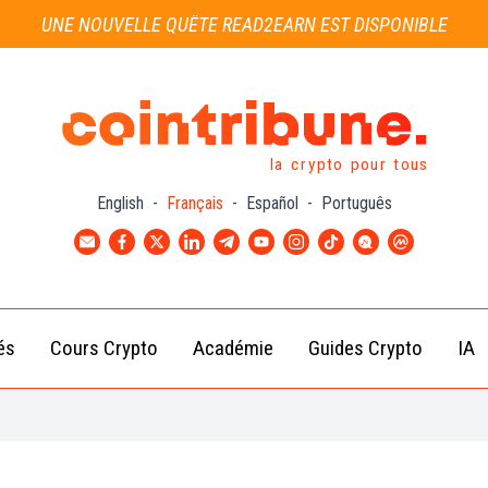
UNE NOUVELLE QUÊTE READ2EARN EST DISPONIBLE
la crypto pour tous
English
-
Français
-
Español
-
Português
és
Cours Crypto
Académie
Guides Crypto
IA
Actu
Bitcoin
Débutant
B
Crypto
(BTC)
d
Intermédiaire
Actu
Ethereum
G
Académie
Exchange
(ETH)
Cointribune
Actu
BNB
– section