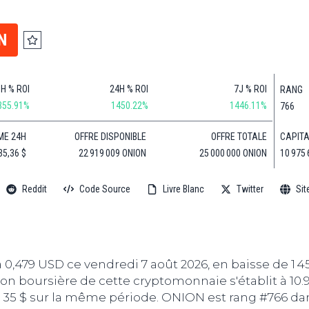
Finance
(BNB)
Avancé
a
Actu
XRP
G
N
Web3
(XRP)
d
D
Actu
Cardano
Tech
(ADA)
G
1H % ROI
24H % ROI
7J % ROI
RANG
Actu
Dogecoin
355.91%
1450.22%
1446.11%
766
i
People
(DOGE)
G
CAPITA
ME 24H
OFFRE DISPONIBLE
OFFRE TOTALE
10 975 
35,36 $
22 919 009 ONION
25 000 000 ONION
M
G
Reddit
Code Source
Livre Blanc
Twitter
Sit
T
T
s
s
B
0,479 USD ce vendredi 7 août 2026, en baisse de 1 4
ion boursière de cette cryptomonnaie s'établit à 10.
T
 à 35 $ sur la même période. ONION est rang #766 da
s