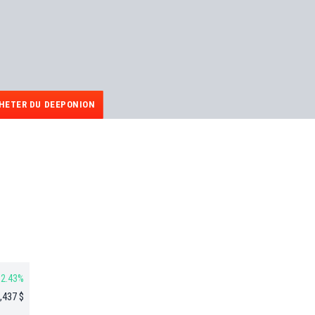
HETER DU DEEPONION
2.43%
,437 $