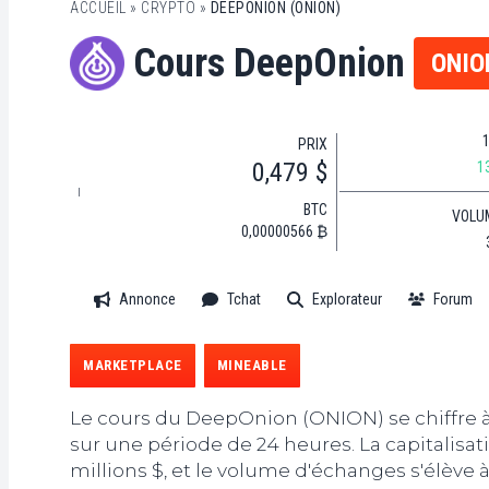
ACCUEIL
»
CRYPTO
»
DEEPONION (ONION)
Cours DeepOnion
ONIO
PRIX
0,479 $
1
BTC
VOLU
0,00000566 ₿
Annonce
Tchat
Explorateur
Forum
MARKETPLACE
MINEABLE
Le cours du DeepOnion (ONION) se chiffre à 
sur une période de 24 heures. La capitalisat
millions $, et le volume d'échanges s'élève