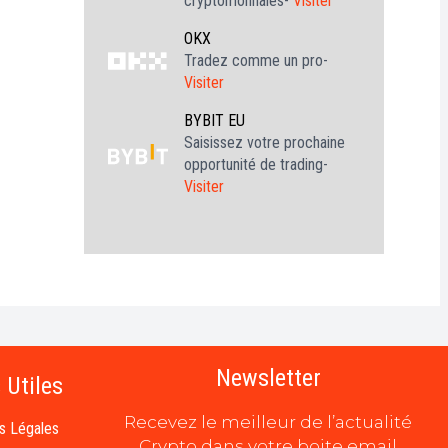
cryptomonnaies-
Visiter
OKX
Tradez comme un pro-
Visiter
BYBIT EU
Saisissez votre prochaine
opportunité de trading-
Visiter
Newsletter
 Utiles
Recevez le meilleur de l’actualité
s Légales
Crypto dans votre boite email