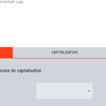
market cap.
s
B
T
s
s
(
CAPITALISATION
sseur de capitalisation