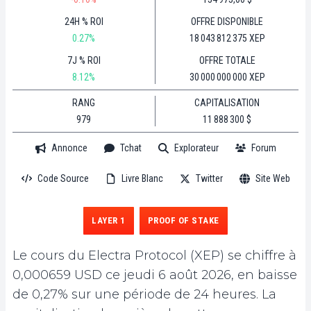
24H % ROI
OFFRE DISPONIBLE
0.27%
18 043 812 375 XEP
7J % ROI
OFFRE TOTALE
8.12%
30 000 000 000 XEP
RANG
CAPITALISATION
979
11 888 300 $
Annonce
Tchat
Explorateur
Forum
Code Source
Livre Blanc
Twitter
Site Web
LAYER 1
PROOF OF STAKE
Le cours du Electra Protocol (XEP) se chiffre à
0,000659 USD ce jeudi 6 août 2026, en baisse
de 0,27% sur une période de 24 heures. La