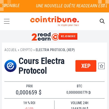
ISPONIBLE
la crypto pour tous
REJOINDRE
RECHERCHER
ACCUEIL
»
CRYPTO
»
ELECTRA PROTOCOL (XEP)
Cours Electra
XEP
Protocol
PRIX
BTC
0,000659 $
0,00000000779 ₿
1H % ROI
VOLUME 24H
-0.10%
154 975,00 $