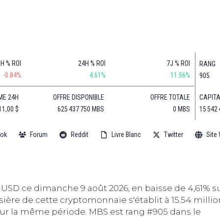
Finance
(BNB)
Avancé
a
Actu
XRP
G
Web3
(XRP)
d
D
Actu
Cardano
Tech
(ADA)
G
1H % ROI
24H % ROI
7J % ROI
RANG
Actu
Dogecoin
-0.84%
4.61%
11.56%
905
i
People
(DOGE)
G
CAPITA
ME 24H
OFFRE DISPONIBLE
OFFRE TOTALE
15 542 
11,00 $
625 437 750 MBS
0 MBS
M
G
ok
Forum
Reddit
Livre Blanc
Twitter
Site
T
T
s
s
B
 USD ce dimanche 9 août 2026, en baisse de 4,61% s
ière de cette cryptomonnaie s'établit à 15.54 millio
T
 sur la même période. MBS est rang #905 dans le
s