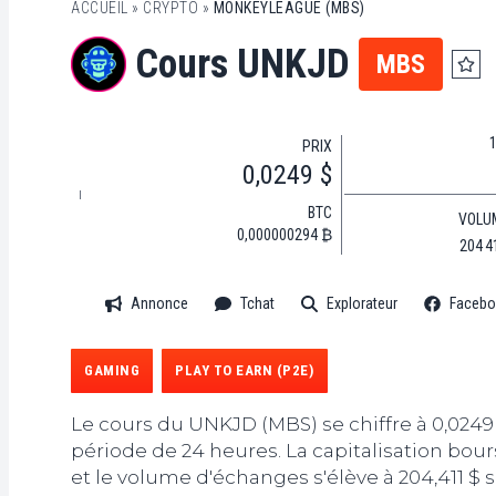
ACCUEIL
»
CRYPTO
»
MONKEYLEAGUE (MBS)
Cours UNKJD
MBS
PRIX
0,0249 $
BTC
VOLU
0,000000294 ₿
204 4
Annonce
Tchat
Explorateur
Facebo
GAMING
PLAY TO EARN (P2E)
Le cours du UNKJD (MBS) se chiffre à 0,0249
période de 24 heures. La capitalisation bours
et le volume d'échanges s'élève à 204,411 $