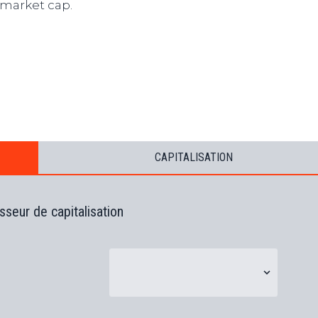
market cap.
s
B
T
s
s
(
CAPITALISATION
sseur de capitalisation