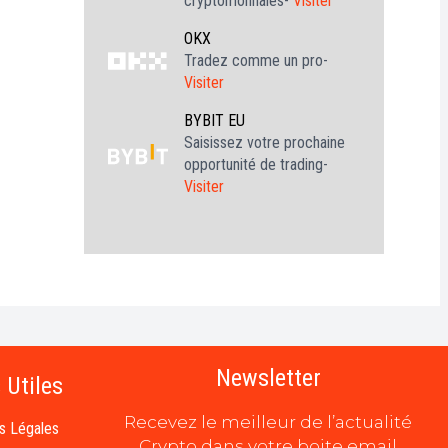
cryptomonnaies-
Visiter
OKX
Tradez comme un pro-
Visiter
BYBIT EU
Saisissez votre prochaine
opportunité de trading-
Visiter
Newsletter
 Utiles
Recevez le meilleur de l’actualité
s Légales
Crypto dans votre boite email