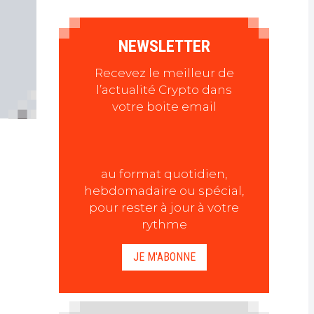
NEWSLETTER
Recevez le meilleur de
l’actualité Crypto dans
votre boite email
au format quotidien,
hebdomadaire ou spécial,
pour rester à jour à votre
rythme
JE M'ABONNE