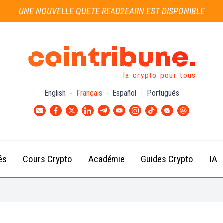
UNE NOUVELLE QUÊTE READ2EARN EST DISPONIBLE
la crypto pour tous
English
-
Français
-
Español
-
Português
és
Cours Crypto
Académie
Guides Crypto
IA
Actu
Bitcoin
Débutant
B
Crypto
(BTC)
d
Intermédiaire
Actu
Ethereum
G
Académie
Exchange
(ETH)
Cointribune
Actu
BNB
– section