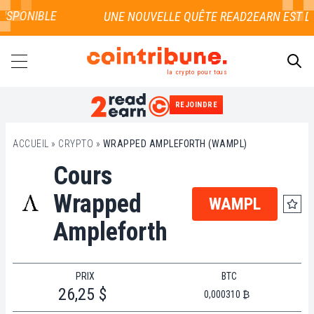
ISPONIBLE
la crypto pour tous
REJOINDRE
RECHERCHER
ACCUEIL
»
CRYPTO
»
WRAPPED AMPLEFORTH (WAMPL)
Cours
Wrapped
WAMPL
Ampleforth
PRIX
BTC
26,25 $
0,000310 ₿