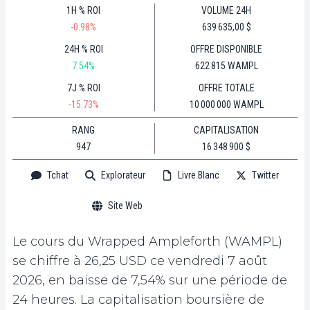
1H % ROI
VOLUME 24H
-0.98%
639 635,00 $
24H % ROI
OFFRE DISPONIBLE
7.54%
622 815 WAMPL
7J % ROI
OFFRE TOTALE
-15.73%
10 000 000 WAMPL
RANG
CAPITALISATION
947
16 348 900 $
Tchat
Explorateur
Livre Blanc
Twitter
Site Web
Le cours du Wrapped Ampleforth (WAMPL)
se chiffre à 26,25 USD ce vendredi 7 août
2026, en baisse de 7,54% sur une période de
24 heures. La capitalisation boursière de