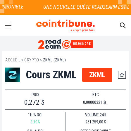
ISPONIBLE
la crypto pour tous
REJOINDRE
RECHERCHER
ACCUEIL
»
CRYPTO
»
ZKML (ZKML)
Cours ZKML
ZKML
PRIX
BTC
0,272 $
0,00000321 ₿
1H % ROI
VOLUME 24H
3.10%
251 259,00 $