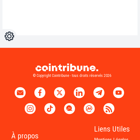
Réglages
Light
Dark
© Copyright Cointribune - tous droits réservés 2026
Liens Utiles
À propos
Mentions Légales