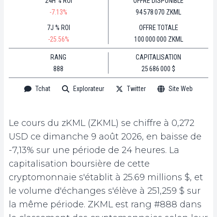
24H % ROI
OFFRE DISPONIBLE
-7.13%
94 578 070 ZKML
7J % ROI
OFFRE TOTALE
-25.56%
100 000 000 ZKML
RANG
CAPITALISATION
888
25 686 000 $
Tchat
Explorateur
Twitter
Site Web
Le cours du zKML (ZKML) se chiffre à 0,272
USD ce dimanche 9 août 2026, en baisse de
-7,13% sur une période de 24 heures. La
capitalisation boursière de cette
cryptomonnaie s'établit à 25.69 millions $, et
le volume d'échanges s'élève à 251,259 $ sur
la même période. ZKML est rang #888 dans