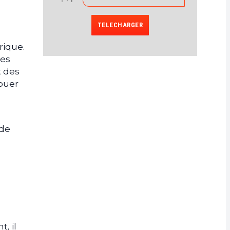
TELECHARGER
rique.
les
t des
jouer
 de
, il