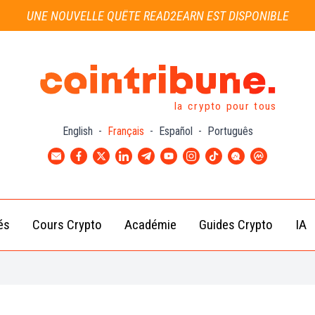
UNE NOUVELLE QUÊTE READ2EARN EST DISPONIBLE
la crypto pour tous
English
-
Français
-
Español
-
Português
és
Cours Crypto
Académie
Guides Crypto
IA
Actu
Bitcoin
Débutant
B
Crypto
(BTC)
d
Intermédiaire
Actu
Ethereum
G
Académie
Exchange
(ETH)
Cointribune
Actu
BNB
– section