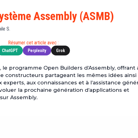
Finance
(BNB)
Avancé
a
Actu
XRP
G
osystème Assembly (ASMB)
Web3
(XRP)
d
D
Actu
Cardano
ile S.
Tech
(ADA)
G
Résumer cet article avec :
Actu
Dogecoin
i
ChatGPT
Perplexity
Grok
People
(DOGE)
G
, le programme Open Builders d’Assembly, offrant 
M
 constructeurs partageant les mêmes idées ainsi
G
 experts, aux connaissances et à l’assistance génér
T
 évoluer la prochaine génération d’applications et
T
 sur Assembly.
s
s
B
T
s