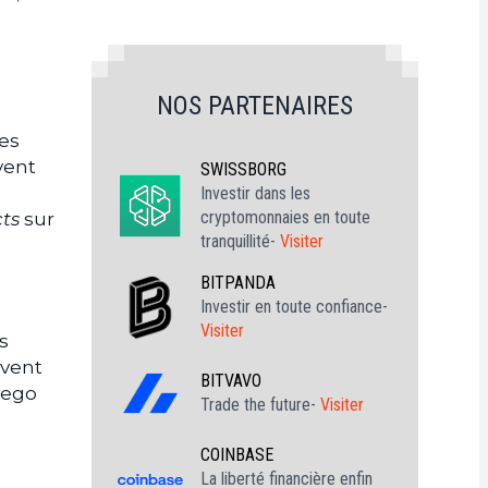
NOS PARTENAIRES
es
vent
SWISSBORG
Investir dans les
cryptomonnaies en toute
cts
sur
tranquillité-
Visiter
BITPANDA
Investir en toute confiance-
Visiter
s
uvent
BITVAVO
lego
Trade the future-
Visiter
COINBASE
La liberté financière enfin