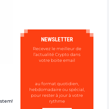
NEWSLETTER
Recevez le meilleur de
l’actualité Crypto dans
votre boite email
au format quotidien,
hebdomadaire ou spécial,
pour rester à jour à votre
stem!
rythme