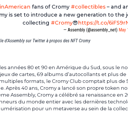
inAmerican
fans of Cromy
#collectibles
– and a
omy is set to introduce a new generation to the j
collecting
#Cromy
😎
https://t.co/6iFS
— Assembly (@assembly_net)
May 
lle d’Assembly sur Twitter à propos des NFT Cromy
s les années 80 et 90 en Amérique du Sud, sous le 
 jeux de cartes, 69 albums d’autocollants et plus de
 multiples formats, le Cromy Club comptait plus de
. Après 40 ans, Cromy a lancé son propre token n
tème Assembly, Cromy a célébré sa renaissance en 20
tionneurs du monde entier avec les dernières technol
la numérisation pour un metaverse au sein de la collec