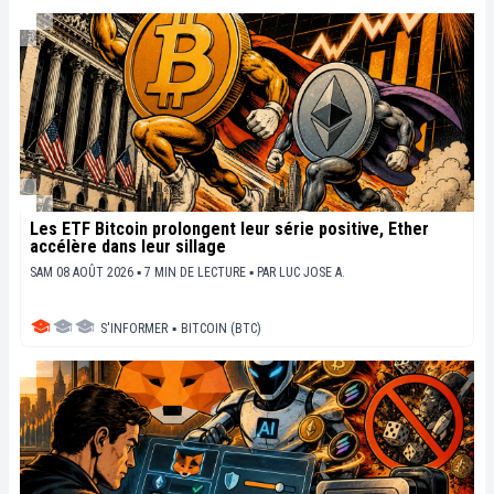
Les ETF Bitcoin prolongent leur série positive, Ether
accélère dans leur sillage
SAM 08 AOÛT 2026 ▪ 7 MIN DE LECTURE ▪
PAR
LUC JOSE A.
S'INFORMER
▪
BITCOIN (BTC)