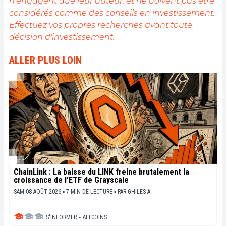
n'engagent que leur auteur, et ne doivent pas être
comprendre la blockchain et de saisir les
considérés comme des conseils en investissement.
opportunités qu'elle offre. Je m'efforce chaque jour
de fournir une analyse objective de l'actualité, de
Effectuez vos propres recherches avant toute
décrypter les tendances du marché, de relayer les
décision d'investissement.
dernières innovations technologiques et de mettre
en perspective les enjeux économiques et
ALLER PLUS LOIN
sociétaux de cette révolution en marche.
ChainLink : La baisse du LINK freine brutalement la
croissance de l’ETF de Grayscale
SAM 08 AOÛT 2026 ▪ 7 MIN DE LECTURE ▪
PAR
GHILES A.
S'INFORMER
▪
ALTCOINS