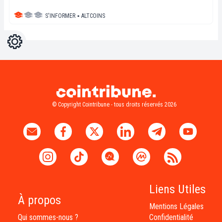
S'INFORMER
▪
ALTCOINS
Réglages
Light
Dark
© Copyright Cointribune - tous droits réservés 2026
Liens Utiles
À propos
Mentions Légales
Qui sommes-nous ?
Confidentialité