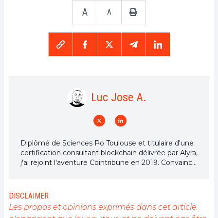
A
A
Luc Jose A.
Diplômé de Sciences Po Toulouse et titulaire d'une
certification consultant blockchain délivrée par Alyra,
j'ai rejoint l'aventure Cointribune en 2019. Convaincu
du potentiel de la blockchain pour transformer de
nombreux secteurs de l'économie, j'ai pris
l'engagement de sensibiliser et d'informer le grand
DISCLAIMER
public sur cet écosystème en constante évolution.
Les propos et opinions exprimés dans cet article
Mon objectif est de permettre à chacun de mieux