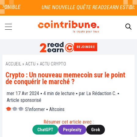
ONIBLE
la crypto pour tous
REJOINDRE
RECHERCHER
ACCUEIL
»
ACTU
»
ACTU CRYPTO
Crypto : Un nouveau memecoin sur le point
de conquérir le marché ?
mer 17 Avr 2024 ▪
4
min de lecture ▪ par
La Rédaction C.
▪
Article sponsorisé
S'informer
▪
Altcoins
Résumer cet article avec :
ChatGPT
Perplexity
Grok